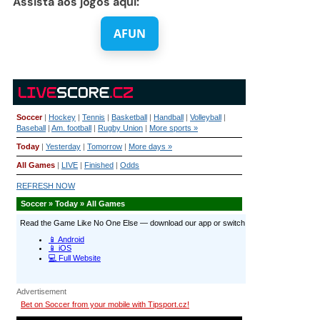
Assista aos jogos aqui:
AFUN