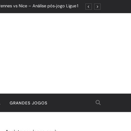
ennes vs Nice – Análise pós‑jogo Ligue 1
ões: Um Jogo de Controle e Maturidade
Quando o Resultado Esconde o Progresso
tória Que Nasceu da Garra e do Controle
ennes vs Nice – Análise pós‑jogo Ligue 1
ões: Um Jogo de Controle e Maturidade
Quando o Resultado Esconde o Progresso
tória Que Nasceu da Garra e do Controle
L
GRANDES JOGOS