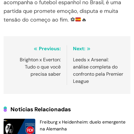
acompanha o futebol espanhol no Brasil, é uma
partida que promete emoção, disputa e muita
tensão do começo ao fim.
⚽
🔥
Navegação
Previous:
Next:
de
Brighton x Everton:
Leeds x Arsenal:
Tudo o que você
análise completa do
Post
precisa saber
confronto pela Premier
League
Notícias Relacionadas
Freiburg x Heidenheim: duelo emergente
na Alemanha