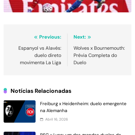
Navegação
Previous:
Next:
de
Espanyol vs Alavés:
Wolves x Bournemouth:
duelo direto
Prévia Completa do
Post
movimenta La Liga
Duelo
Notícias Relacionadas
Freiburg x Heidenheim: duelo emergente
na Alemanha
Abril 16, 2026
PSG x Lyon: um dos grandes duelos do