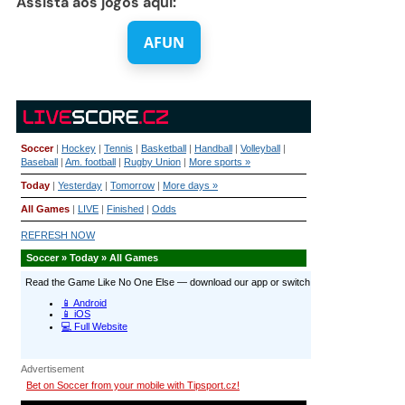
Assista aos jogos aqui:
AFUN