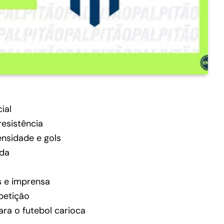
ial
esistência
nsidade e gols
ida
s e imprensa
petição
ra o futebol carioca