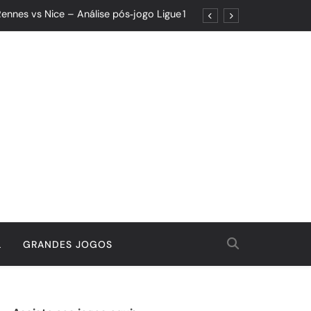
ennes vs Nice – Análise pós‑jogo Ligue 1
ões: Um Jogo de Controle e Maturidade
Quando o Resultado Esconde o Progresso
tória Que Nasceu da Garra e do Controle
ennes vs Nice – Análise pós‑jogo Ligue 1
ões: Um Jogo de Controle e Maturidade
Quando o Resultado Esconde o Progresso
tória Que Nasceu da Garra e do Controle
L
GRANDES JOGOS