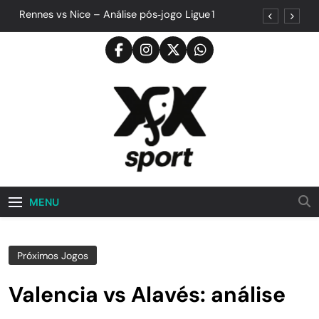
Skip
Rennes vs Nice – Análise pós‑jogo Ligue 1
to
content
A Consistência Que Forma Campeões: Um Jogo
de Controle e Maturidade
A Derrota Que Ensina: Quando o Resultado
Esconde o Progresso
Quando a Superação Vira Estilo: A Vitória Que
Nasceu da Garra e do Controle
Rennes vs Nice – Análise pós‑jogo Ligue 1
A Consistência Que Forma Campeões: Um Jogo
de Controle e Maturidade
XFX SPORTS
Esportes
A Derrota Que Ensina: Quando o Resultado
MENU
Esconde o Progresso
Quando a Superação Vira Estilo: A Vitória Que
Nasceu da Garra e do Controle
Próximos Jogos
Valencia vs Alavés: análise