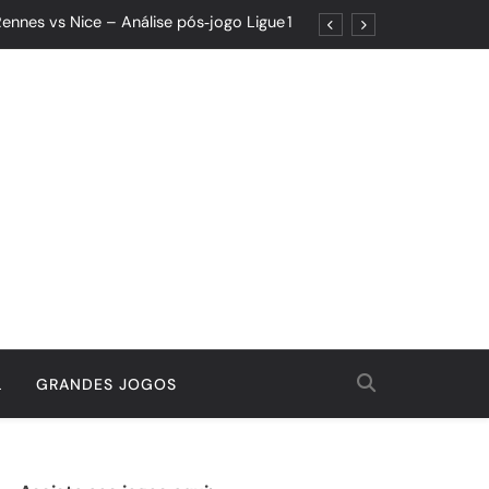
ennes vs Nice – Análise pós‑jogo Ligue 1
ões: Um Jogo de Controle e Maturidade
Quando o Resultado Esconde o Progresso
tória Que Nasceu da Garra e do Controle
ennes vs Nice – Análise pós‑jogo Ligue 1
ões: Um Jogo de Controle e Maturidade
Quando o Resultado Esconde o Progresso
tória Que Nasceu da Garra e do Controle
L
GRANDES JOGOS