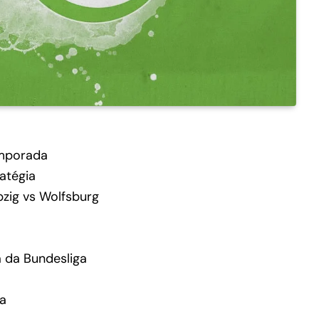
emporada
atégia
pzig vs Wolfsburg
a da Bundesliga
a