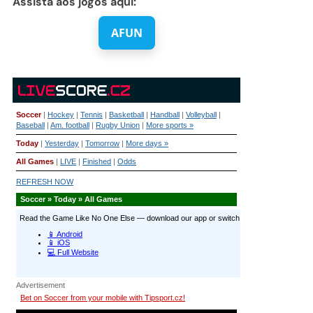
Assista aos jogos aqui:
AFUN