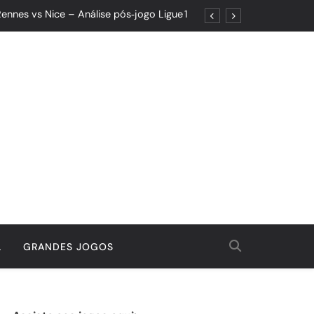
ennes vs Nice – Análise pós‑jogo Ligue 1
ões: Um Jogo de Controle e Maturidade
Quando o Resultado Esconde o Progresso
tória Que Nasceu da Garra e do Controle
ennes vs Nice – Análise pós‑jogo Ligue 1
ões: Um Jogo de Controle e Maturidade
Quando o Resultado Esconde o Progresso
tória Que Nasceu da Garra e do Controle
L
GRANDES JOGOS