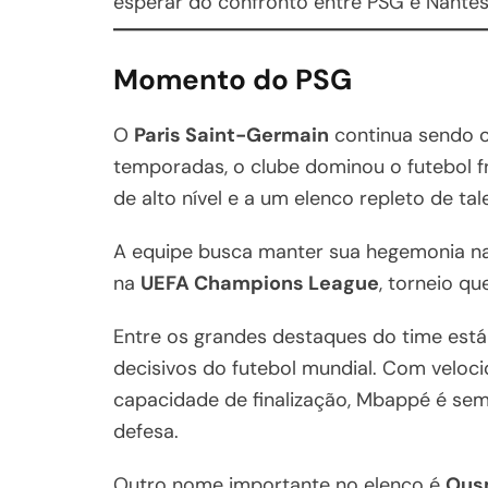
esperar do confronto entre PSG e Nantes
Momento do PSG
O
Paris Saint-Germain
continua sendo o 
temporadas, o clube dominou o futebol f
de alto nível e a um elenco repleto de tal
A equipe busca manter sua hegemonia na
na
UEFA Champions League
, torneio qu
Entre os grandes destaques do time est
decisivos do futebol mundial. Com veloci
capacidade de finalização, Mbappé é se
defesa.
Outro nome importante no elenco é
Ous