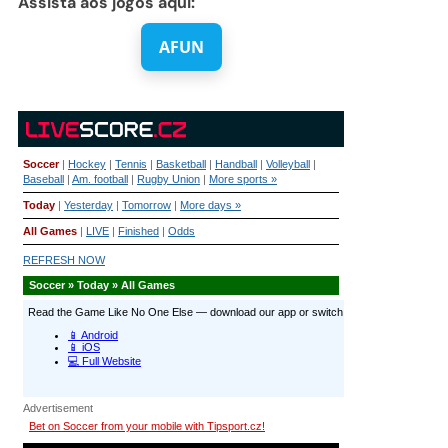
Assista aos jogos aqui:
AFUN