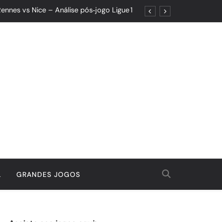
ennes vs Nice – Análise pós‑jogo Ligue 1
ões: Um Jogo de Controle e Maturidade
Quando o Resultado Esconde o Progresso
tória Que Nasceu da Garra e do Controle
ennes vs Nice – Análise pós‑jogo Ligue 1
ões: Um Jogo de Controle e Maturidade
Quando o Resultado Esconde o Progresso
tória Que Nasceu da Garra e do Controle
L
GRANDES JOGOS