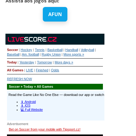
Assista aos jogos aqui:
AFUN