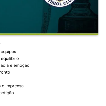
T
 equipes
equilíbrio
adia e emoção
ronto
s e imprensa
petição