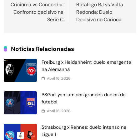
de
Criciúma vs Concordia:
Botafogo RJ vs Volta
Confronto decisivo na
Redonda: Duelo
Post
Série C
Decisivo no Carioca
Notícias Relacionadas
Freiburg x Heidenheim: duelo emergente
na Alemanha
Abril 16, 2026
PSG x Lyon: um dos grandes duelos do
futebol
Abril 16, 2026
Strasbourg x Rennes: duelo intenso na
Ligue 1