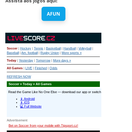
Assista aos jogos aqui:
AFUN