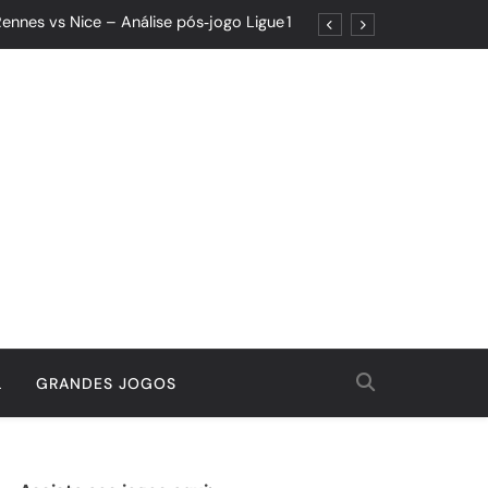
ennes vs Nice – Análise pós‑jogo Ligue 1
ões: Um Jogo de Controle e Maturidade
Quando o Resultado Esconde o Progresso
tória Que Nasceu da Garra e do Controle
ennes vs Nice – Análise pós‑jogo Ligue 1
ões: Um Jogo de Controle e Maturidade
Quando o Resultado Esconde o Progresso
tória Que Nasceu da Garra e do Controle
L
GRANDES JOGOS