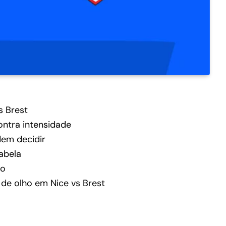
s Brest
ontra intensidade
dem decidir
abela
do
r de olho em Nice vs Brest