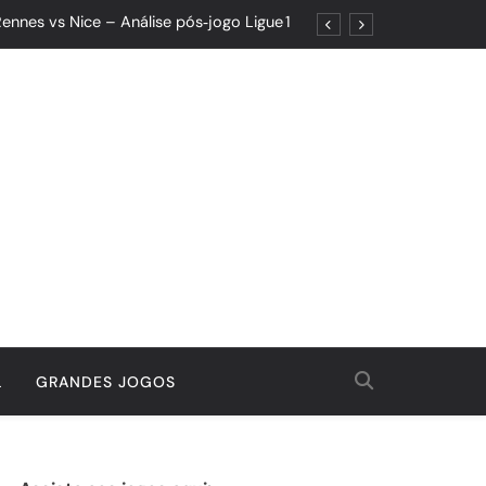
ennes vs Nice – Análise pós‑jogo Ligue 1
ões: Um Jogo de Controle e Maturidade
Quando o Resultado Esconde o Progresso
tória Que Nasceu da Garra e do Controle
ennes vs Nice – Análise pós‑jogo Ligue 1
ões: Um Jogo de Controle e Maturidade
Quando o Resultado Esconde o Progresso
tória Que Nasceu da Garra e do Controle
L
GRANDES JOGOS