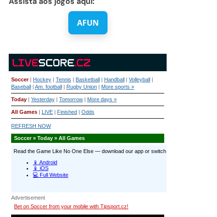
Assista aos jogos aqui:
AFUN