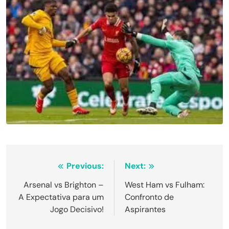
Navegação
Previous:
Next:
de
Arsenal vs Brighton –
West Ham vs Fulham:
A Expectativa para um
Confronto de
Post
Jogo Decisivo!
Aspirantes