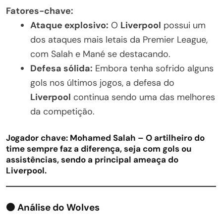
Fatores-chave:
Ataque explosivo:
O
Liverpool
possui um
dos ataques mais letais da Premier League,
com Salah e Mané se destacando.
Defesa sólida:
Embora tenha sofrido alguns
gols nos últimos jogos, a defesa do
Liverpool
continua sendo uma das melhores
da competição.
Jogador chave:
Mohamed Salah
– O artilheiro do
time sempre faz a diferença, seja com gols ou
assistências, sendo a principal ameaça do
Liverpool
.
🟠
Análise do Wolves