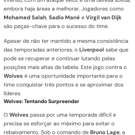
embora haja áreas a melhorar. Jogadores como
Mohamed Salah
,
Sadio Mané
e
Virgil van Dijk
são peças-chave para o sucesso do time.
Apesar de não ter mantido a mesma consistência
das temporadas anteriores, o
Liverpool
sabe que
pode se recuperar e continuar lutando pelas
posições mais altas da tabela. Este jogo contra o
Wolves
é uma oportunidade importante para o
time conquistar três pontos e se aproximar dos
líderes.
Wolves: Tentando Surpreender
O
Wolves
passa por uma temporada difícil e
precisa se esforçar ao máximo para evitar o
rebaixamento. Sob o comando de
Bruno Lage
, a