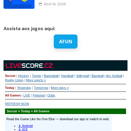
Abril 16, 2026
Assista aos jogos aqui:
AFUN