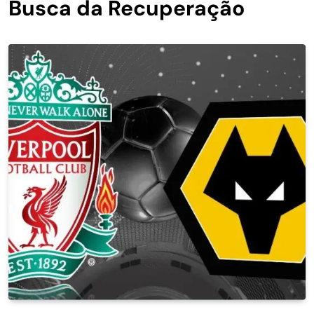
Busca da Recuperação