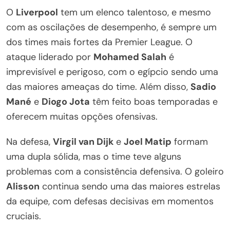
O
Liverpool
tem um elenco talentoso, e mesmo
com as oscilações de desempenho, é sempre um
dos times mais fortes da Premier League. O
ataque liderado por
Mohamed Salah
é
imprevisível e perigoso, com o egípcio sendo uma
das maiores ameaças do time. Além disso,
Sadio
Mané
e
Diogo Jota
têm feito boas temporadas e
oferecem muitas opções ofensivas.
Na defesa,
Virgil van Dijk
e
Joel Matip
formam
uma dupla sólida, mas o time teve alguns
problemas com a consistência defensiva. O goleiro
Alisson
continua sendo uma das maiores estrelas
da equipe, com defesas decisivas em momentos
cruciais.