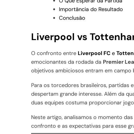
O Que Esperar da Partida
Importância do Resultado
Conclusão
Liverpool vs Tottenh
O confronto entre
Liverpool FC
e
Totte
emocionantes da rodada da
Premier Le
objetivos ambiciosos entram em campo 
Para os torcedores brasileiros, partidas
despertam grande interesse. Além da qua
duas equipes costuma proporcionar jogo
Neste artigo, analisamos o momento das 
confronto e as expectativas para esse gr