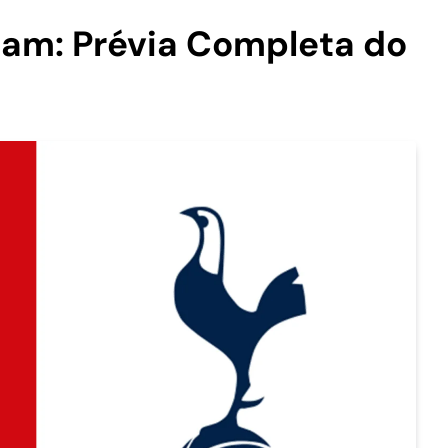
ham: Prévia Completa do