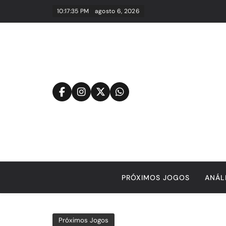
Skip
10:17:36 PM
agosto 6, 2026
to
content
PRÓXIMOS JOGOS
ANÁL
Próximos Jogos