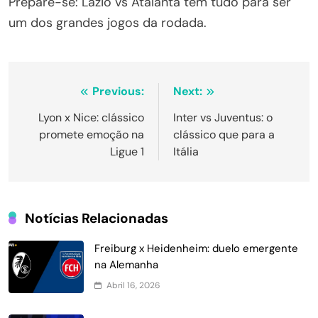
Prepare-se: Lazio vs Atalanta tem tudo para ser
um dos grandes jogos da rodada.
Navegação
Previous:
Next:
de
Lyon x Nice: clássico
Inter vs Juventus: o
promete emoção na
clássico que para a
Post
Ligue 1
Itália
Notícias Relacionadas
Freiburg x Heidenheim: duelo emergente
na Alemanha
Abril 16, 2026