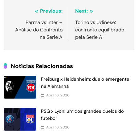
Navegação
Previous:
Next:
de
Parma vs Inter –
Torino vs Udinese:
Análise do Confronto
confronto equilibrado
Post
na Serie A
pela Serie A
Notícias Relacionadas
Freiburg x Heidenheim: duelo emergente
na Alemanha
Abril 16, 2026
PSG x Lyon: um dos grandes duelos do
futebol
Abril 16, 2026