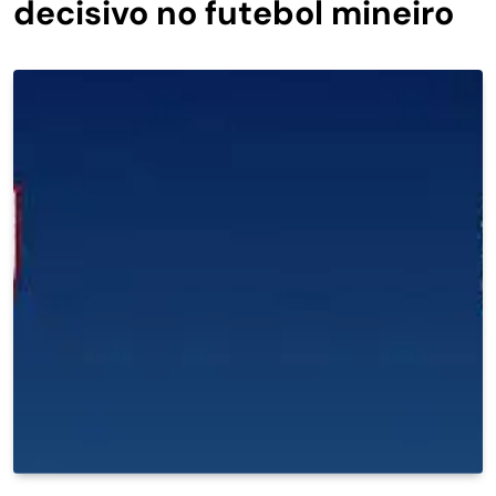
decisivo no futebol mineiro