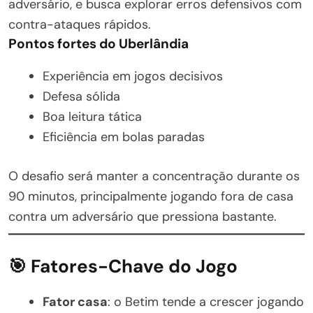
adversário, e busca explorar erros defensivos com
contra-ataques rápidos.
Pontos fortes do Uberlândia
Experiência em jogos decisivos
Defesa sólida
Boa leitura tática
Eficiência em bolas paradas
O desafio será manter a concentração durante os
90 minutos, principalmente jogando fora de casa
contra um adversário que pressiona bastante.
🎯 Fatores-Chave do Jogo
Fator casa
: o Betim tende a crescer jogando