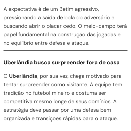
A expectativa é de um Betim agressivo,
pressionando a saída de bola do adversário e
buscando abrir o placar cedo. O meio-campo terá
papel fundamental na construção das jogadas e
no equilíbrio entre defesa e ataque.
Uberlândia busca surpreender fora de casa
O
Uberlândia
, por sua vez, chega motivado para
tentar surpreender como visitante. A equipe tem
tradição no futebol mineiro e costuma ser
competitiva mesmo longe de seus domínios. A
estratégia deve passar por uma defesa bem
organizada e transições rápidas para o ataque.