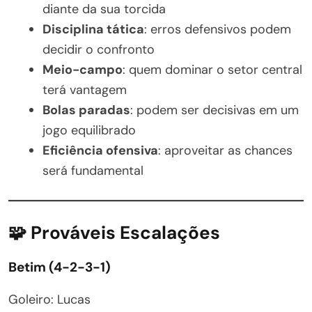
diante da sua torcida
Disciplina tática
: erros defensivos podem
decidir o confronto
Meio-campo
: quem dominar o setor central
terá vantagem
Bolas paradas
: podem ser decisivas em um
jogo equilibrado
Eficiência ofensiva
: aproveitar as chances
será fundamental
🧩 Prováveis Escalações
Betim (4-2-3-1)
Goleiro: Lucas