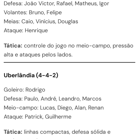
Defesa: João Victor, Rafael, Matheus, Igor
Volantes: Bruno, Felipe
Meias: Caio, Vinícius, Douglas
Ataque: Henrique
Tática:
controle do jogo no meio-campo, pressão
alta e ataques pelos lados.
Uberlândia (4-4-2)
Goleiro: Rodrigo
Defesa: Paulo, André, Leandro, Marcos
Meio-campo: Lucas, Diego, Alan, Renan
Ataque: Patrick, Guilherme
Tática:
linhas compactas, defesa sólida e