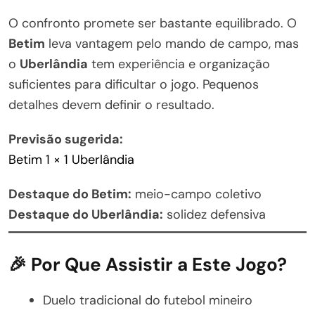
O confronto promete ser bastante equilibrado. O
Betim
leva vantagem pelo mando de campo, mas
o
Uberlândia
tem experiência e organização
suficientes para dificultar o jogo. Pequenos
detalhes devem definir o resultado.
Previsão sugerida:
Betim 1 × 1 Uberlândia
Destaque do Betim:
meio-campo coletivo
Destaque do Uberlândia:
solidez defensiva
🎉 Por Que Assistir a Este Jogo?
Duelo tradicional do futebol mineiro