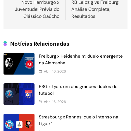
de
Novo Hamburgo x
RB Leipzig vs Freiburg:
Juventude: Prévia do
Análise Completa,
Post
Clássico Gaúcho
Resultados
Notícias Relacionadas
Freiburg x Heidenheim: duelo emergente
na Alemanha
Abril 16, 2026
PSG x Lyon: um dos grandes duelos do
futebol
Abril 16, 2026
Strasbourg x Rennes: duelo intenso na
Ligue 1