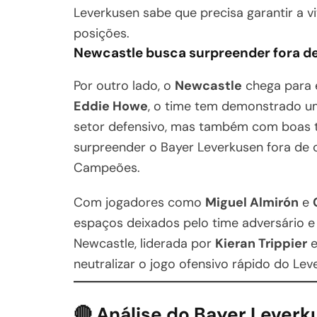
Leverkusen sabe que precisa garantir a vi
posições.
Newcastle busca surpreender fora d
Por outro lado, o
Newcastle
chega para 
Eddie Howe
, o time tem demonstrado um
setor defensivo, mas também com boas tr
surpreender o Bayer Leverkusen fora de 
Campeões.
Com jogadores como
Miguel Almirón
e
espaços deixados pelo time adversário e s
Newcastle, liderada por
Kieran Trippier
neutralizar o jogo ofensivo rápido do Lev
🔴 Análise do Bayer Lever