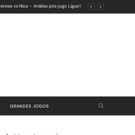
ennes vs Nice – Análise pós‑jogo Ligue 1
ões: Um Jogo de Controle e Maturidade
Quando o Resultado Esconde o Progresso
tória Que Nasceu da Garra e do Controle
ennes vs Nice – Análise pós‑jogo Ligue 1
ões: Um Jogo de Controle e Maturidade
Quando o Resultado Esconde o Progresso
tória Que Nasceu da Garra e do Controle
L
GRANDES JOGOS