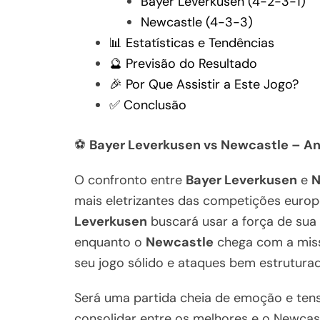
Bayer Leverkusen (4-2-3-1)
Newcastle (4-3-3)
📊 Estatísticas e Tendências
🔮 Previsão do Resultado
🎉 Por Que Assistir a Este Jogo?
✅ Conclusão
⚽
Bayer Leverkusen vs Newcastle – An
O confronto entre
Bayer Leverkusen
e
N
mais eletrizantes das competições euro
Leverkusen
buscará usar a força de sua 
enquanto o
Newcastle
chega com a miss
seu jogo sólido e ataques bem estrutura
Será uma partida cheia de emoção e ten
consolidar entre os melhores e o Newcast