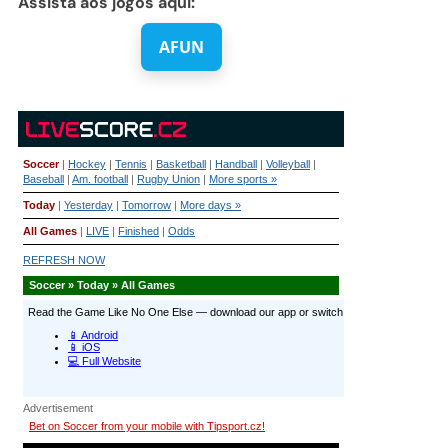
Assista aos jogos aqui:
AFUN