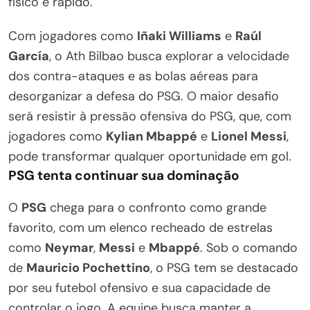
físico e rápido.
Com jogadores como
Iñaki Williams
e
Raúl
García
, o Ath Bilbao busca explorar a velocidade
dos contra-ataques e as bolas aéreas para
desorganizar a defesa do PSG. O maior desafio
será resistir à pressão ofensiva do PSG, que, com
jogadores como
Kylian Mbappé
e
Lionel Messi
,
pode transformar qualquer oportunidade em gol.
PSG tenta continuar sua dominação
O
PSG
chega para o confronto como grande
favorito, com um elenco recheado de estrelas
como
Neymar
,
Messi
e
Mbappé
. Sob o comando
de
Mauricio Pochettino
, o PSG tem se destacado
por seu futebol ofensivo e sua capacidade de
controlar o jogo. A equipe busca manter a