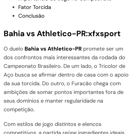
Fator Torcida
Conclusão
Bahia vs Athletico-PR:xfxsport
O duelo
Bahia vs Athletico-PR
promete ser um
dos confrontos mais interessantes da rodada do
Campeonato Brasileiro. De um lado, o Tricolor de
Aço busca se afirmar dentro de casa com o apoio
da sua torcida. Do outro, o Furacão chega com
ambições de somar pontos importantes fora de
seus domínios e manter regularidade na
competição.
Com estilos de jogo distintos e elencos
competitivos, a partida reúne ingredientes ideais