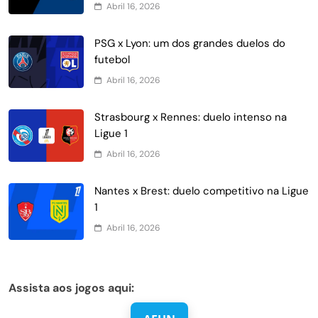
Abril 16, 2026
PSG x Lyon: um dos grandes duelos do
futebol
Abril 16, 2026
Strasbourg x Rennes: duelo intenso na
Ligue 1
Abril 16, 2026
Nantes x Brest: duelo competitivo na Ligue
1
Abril 16, 2026
Assista aos jogos aqui: