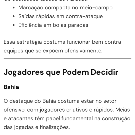
Marcação compacta no meio-campo
Saídas rápidas em contra-ataque
Eficiência em bolas paradas
Essa estratégia costuma funcionar bem contra
equipes que se expõem ofensivamente.
Jogadores que Podem Decidir
Bahia
O destaque do Bahia costuma estar no setor
ofensivo, com jogadores criativos e rápidos. Meias
e atacantes têm papel fundamental na construção
das jogadas e finalizações.