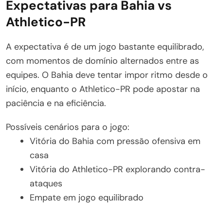
Expectativas para Bahia vs
Athletico-PR
A expectativa é de um jogo bastante equilibrado,
com momentos de domínio alternados entre as
equipes. O Bahia deve tentar impor ritmo desde o
início, enquanto o Athletico-PR pode apostar na
paciência e na eficiência.
Possíveis cenários para o jogo:
Vitória do Bahia com pressão ofensiva em
casa
Vitória do Athletico-PR explorando contra-
ataques
Empate em jogo equilibrado