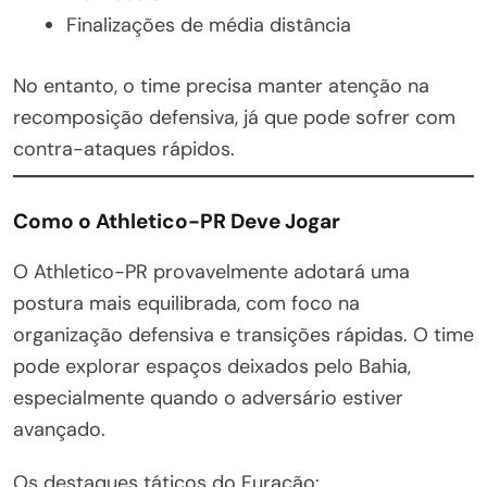
Finalizações de média distância
No entanto, o time precisa manter atenção na
recomposição defensiva, já que pode sofrer com
contra-ataques rápidos.
Como o Athletico-PR Deve Jogar
O Athletico-PR provavelmente adotará uma
postura mais equilibrada, com foco na
organização defensiva e transições rápidas. O time
pode explorar espaços deixados pelo Bahia,
especialmente quando o adversário estiver
avançado.
Os destaques táticos do Furacão: