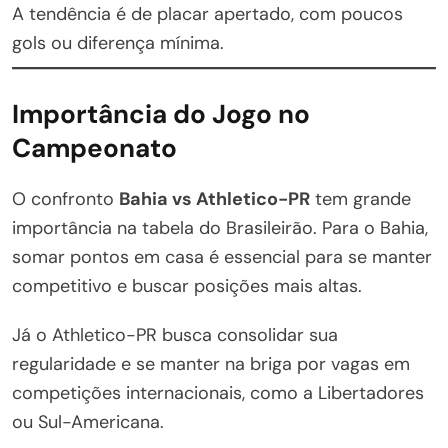
A tendência é de placar apertado, com poucos
gols ou diferença mínima.
Importância do Jogo no
Campeonato
O confronto
Bahia vs Athletico-PR
tem grande
importância na tabela do Brasileirão. Para o Bahia,
somar pontos em casa é essencial para se manter
competitivo e buscar posições mais altas.
Já o Athletico-PR busca consolidar sua
regularidade e se manter na briga por vagas em
competições internacionais, como a Libertadores
ou Sul-Americana.