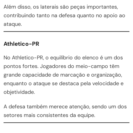
Além disso, os laterais são peças importantes,
contribuindo tanto na defesa quanto no apoio ao
ataque.
Athletico-PR
No Athletico-PR, o equilíbrio do elenco é um dos
pontos fortes. Jogadores do meio-campo têm
grande capacidade de marcação e organização,
enquanto o ataque se destaca pela velocidade e
objetividade.
A defesa também merece atenção, sendo um dos
setores mais consistentes da equipe.