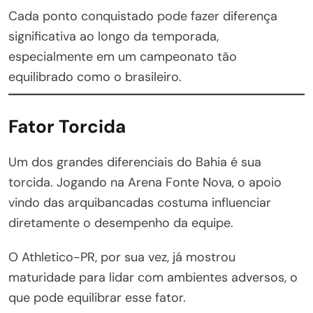
Cada ponto conquistado pode fazer diferença
significativa ao longo da temporada,
especialmente em um campeonato tão
equilibrado como o brasileiro.
Fator Torcida
Um dos grandes diferenciais do Bahia é sua
torcida. Jogando na Arena Fonte Nova, o apoio
vindo das arquibancadas costuma influenciar
diretamente o desempenho da equipe.
O Athletico-PR, por sua vez, já mostrou
maturidade para lidar com ambientes adversos, o
que pode equilibrar esse fator.