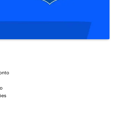
ronto
po
ções
a