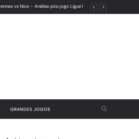
ennes vs Nice – Análise pós‑jogo Ligue 1
ões: Um Jogo de Controle e Maturidade
Quando o Resultado Esconde o Progresso
tória Que Nasceu da Garra e do Controle
ennes vs Nice – Análise pós‑jogo Ligue 1
ões: Um Jogo de Controle e Maturidade
Quando o Resultado Esconde o Progresso
tória Que Nasceu da Garra e do Controle
L
GRANDES JOGOS