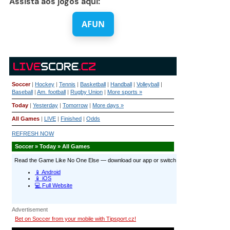
Assista aos jogos aqui:
AFUN