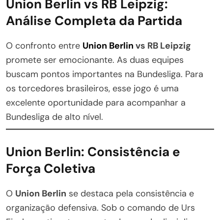
Union Berlin vs RB Leipzig:
Análise Completa da Partida
O confronto entre
Union Berlin
vs RB Leipzig
promete ser emocionante. As duas equipes
buscam pontos importantes na Bundesliga. Para
os torcedores brasileiros, esse jogo é uma
excelente oportunidade para acompanhar a
Bundesliga de alto nível.
Union Berlin: Consistência e
Força Coletiva
O
Union Berlin
se destaca pela consistência e
organização defensiva. Sob o comando de Urs