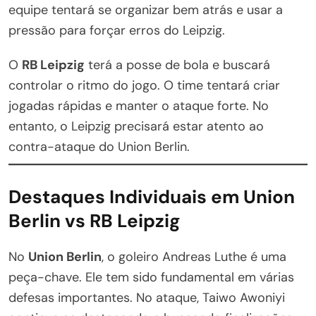
equipe tentará se organizar bem atrás e usar a
pressão para forçar erros do Leipzig.
O
RB Leipzig
terá a posse de bola e buscará
controlar o ritmo do jogo. O time tentará criar
jogadas rápidas e manter o ataque forte. No
entanto, o Leipzig precisará estar atento ao
contra-ataque do Union Berlin.
Destaques Individuais em Union
Berlin vs RB Leipzig
No
Union Berlin
, o goleiro Andreas Luthe é uma
peça-chave. Ele tem sido fundamental em várias
defesas importantes. No ataque, Taiwo Awoniyi