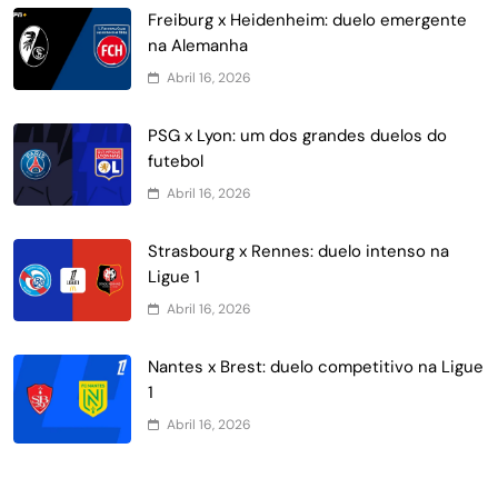
Freiburg x Heidenheim: duelo emergente
na Alemanha
Abril 16, 2026
PSG x Lyon: um dos grandes duelos do
futebol
Abril 16, 2026
Strasbourg x Rennes: duelo intenso na
Ligue 1
Abril 16, 2026
Nantes x Brest: duelo competitivo na Ligue
1
Abril 16, 2026