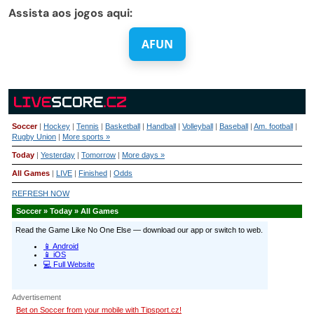
Assista aos jogos aqui:
AFUN