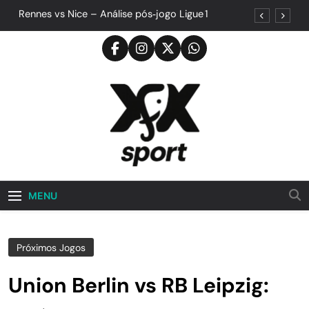
Skip
Rennes vs Nice – Análise pós‑jogo Ligue 1
to
content
A Consistência Que Forma Campeões: Um Jogo
de Controle e Maturidade
A Derrota Que Ensina: Quando o Resultado
Esconde o Progresso
Quando a Superação Vira Estilo: A Vitória Que
Nasceu da Garra e do Controle
Rennes vs Nice – Análise pós‑jogo Ligue 1
A Consistência Que Forma Campeões: Um Jogo
de Controle e Maturidade
XFX SPORTS
Esportes
A Derrota Que Ensina: Quando o Resultado
MENU
Esconde o Progresso
Quando a Superação Vira Estilo: A Vitória Que
Nasceu da Garra e do Controle
Próximos Jogos
Union Berlin vs RB Leipzig: