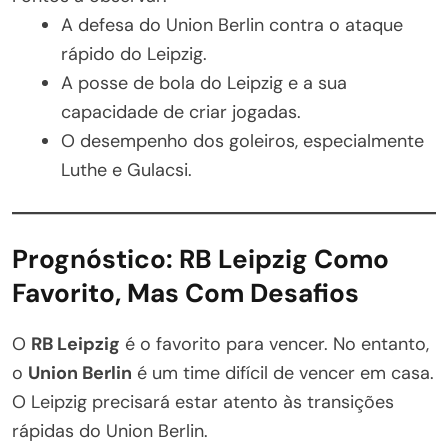
A defesa do Union Berlin contra o ataque
rápido do Leipzig.
A posse de bola do Leipzig e a sua
capacidade de criar jogadas.
O desempenho dos goleiros, especialmente
Luthe e Gulacsi.
Prognóstico: RB Leipzig Como
Favorito, Mas Com Desafios
O
RB Leipzig
é o favorito para vencer. No entanto,
o
Union Berlin
é um time difícil de vencer em casa.
O Leipzig precisará estar atento às transições
rápidas do Union Berlin.