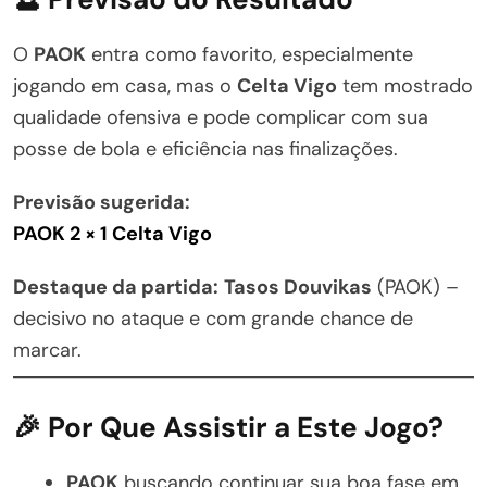
O
PAOK
entra como favorito, especialmente
jogando em casa, mas o
Celta Vigo
tem mostrado
qualidade ofensiva e pode complicar com sua
posse de bola e eficiência nas finalizações.
Previsão sugerida:
PAOK 2 × 1 Celta Vigo
Destaque da partida:
Tasos Douvikas
(PAOK) –
decisivo no ataque e com grande chance de
marcar.
🎉 Por Que Assistir a Este Jogo?
PAOK
buscando continuar sua boa fase em