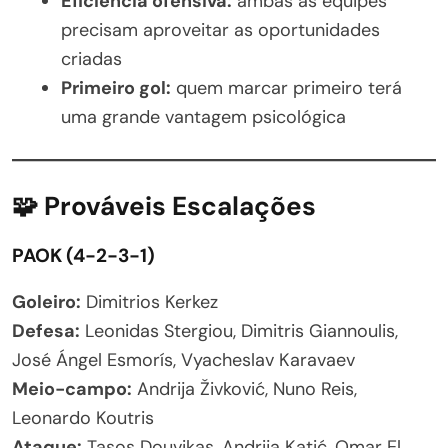
Eficiência ofensiva:
ambas as equipes
precisam aproveitar as oportunidades
criadas
Primeiro gol:
quem marcar primeiro terá
uma grande vantagem psicológica
🧩 Prováveis Escalações
PAOK (4-2-3-1)
Goleiro:
Dimitrios Kerkez
Defesa:
Leonidas Stergiou, Dimitris Giannoulis,
José Ángel Esmorís, Vyacheslav Karavaev
Meio-campo:
Andrija Živković, Nuno Reis,
Leonardo Koutris
Ataque:
Tasos Douvikas, Andrija Katić, Omar El