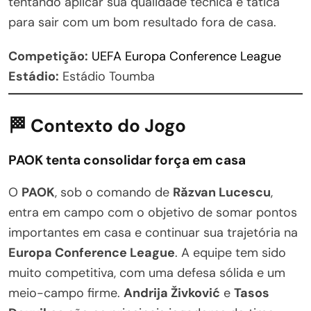
tentando aplicar sua qualidade técnica e tática
para sair com um bom resultado fora de casa.
Competição:
UEFA Europa Conference League
Estádio:
Estádio Toumba
🏁 Contexto do Jogo
PAOK tenta consolidar força em casa
O
PAOK
, sob o comando de
Răzvan Lucescu
,
entra em campo com o objetivo de somar pontos
importantes em casa e continuar sua trajetória na
Europa Conference League
. A equipe tem sido
muito competitiva, com uma defesa sólida e um
meio-campo firme.
Andrija Živković
e
Tasos