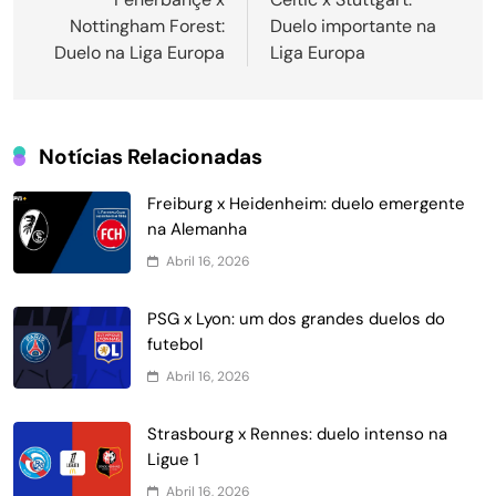
de
Nottingham Forest:
Duelo importante na
Post
Duelo na Liga Europa
Liga Europa
Notícias Relacionadas
Freiburg x Heidenheim: duelo emergente
na Alemanha
Abril 16, 2026
PSG x Lyon: um dos grandes duelos do
futebol
Abril 16, 2026
Strasbourg x Rennes: duelo intenso na
Ligue 1
Abril 16, 2026