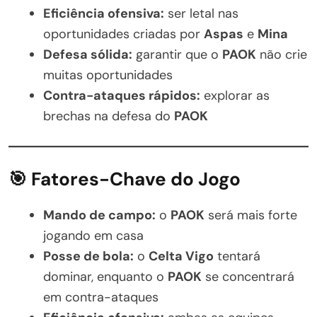
Eficiência ofensiva:
ser letal nas
oportunidades criadas por
Aspas
e
Mina
Defesa sólida:
garantir que o
PAOK
não crie
muitas oportunidades
Contra-ataques rápidos:
explorar as
brechas na defesa do
PAOK
🎯 Fatores-Chave do Jogo
Mando de campo:
o
PAOK
será mais forte
jogando em casa
Posse de bola:
o
Celta Vigo
tentará
dominar, enquanto o
PAOK
se concentrará
em contra-ataques