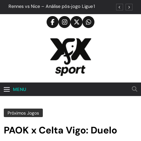
Skip
Rennes vs Nice – Análise pós‑jogo Ligue 1
to
content
A Consistência Que Forma Campeões: Um Jogo
de Controle e Maturidade
A Derrota Que Ensina: Quando o Resultado
Esconde o Progresso
Quando a Superação Vira Estilo: A Vitória Que
Nasceu da Garra e do Controle
Rennes vs Nice – Análise pós‑jogo Ligue 1
A Consistência Que Forma Campeões: Um Jogo
de Controle e Maturidade
XFX SPORTS
Esportes
A Derrota Que Ensina: Quando o Resultado
MENU
Esconde o Progresso
Quando a Superação Vira Estilo: A Vitória Que
Nasceu da Garra e do Controle
Próximos Jogos
PAOK x Celta Vigo: Duelo