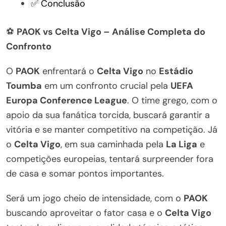
✅ Conclusão
⚽
PAOK vs Celta Vigo – Análise Completa do
Confronto
O
PAOK
enfrentará o
Celta Vigo
no
Estádio
Toumba
em um confronto crucial pela
UEFA
Europa Conference League
. O time grego, com o
apoio da sua fanática torcida, buscará garantir a
vitória e se manter competitivo na competição. Já
o
Celta Vigo
, em sua caminhada pela
La Liga
e
competições europeias, tentará surpreender fora
de casa e somar pontos importantes.
Será um jogo cheio de intensidade, com o
PAOK
buscando aproveitar o fator casa e o
Celta Vigo