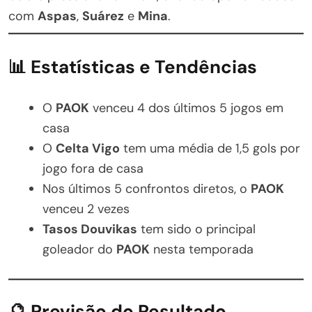
com
Aspas
,
Suárez
e
Mina
.
📊 Estatísticas e Tendências
O
PAOK
venceu 4 dos últimos 5 jogos em
casa
O
Celta Vigo
tem uma média de 1,5 gols por
jogo fora de casa
Nos últimos 5 confrontos diretos, o
PAOK
venceu 2 vezes
Tasos Douvikas
tem sido o principal
goleador do
PAOK
nesta temporada
🔮 Previsão do Resultado