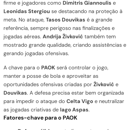
firme e jogadores como
Dimitris Giannoulis
e
Leonidas Stergiou
se destacando na proteção à
meta. No ataque,
Tasos Douvikas
é a grande
referência, sempre perigoso nas finalizações e
jogadas aéreas.
Andrija Živković
também tem
mostrado grande qualidade, criando assistências e
gerando jogadas ofensivas.
A chave para o
PAOK
será controlar o jogo,
manter a posse de bola e aproveitar as
oportunidades ofensivas criadas por
Živković
e
Douvikas
. A defesa precisa estar bem organizada
para impedir o ataque do
Celta Vigo
e neutralizar
as jogadas criativas de
Iago Aspas
.
Fatores-chave para o PAOK