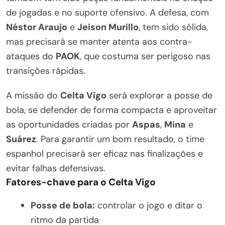
de jogadas e no suporte ofensivo. A defesa, com
Néstor Araujo
e
Jeison Murillo
, tem sido sólida,
mas precisará se manter atenta aos contra-
ataques do
PAOK
, que costuma ser perigoso nas
transições rápidas.
A missão do
Celta Vigo
será explorar a posse de
bola, se defender de forma compacta e aproveitar
as oportunidades criadas por
Aspas
,
Mina
e
Suárez
. Para garantir um bom resultado, o time
espanhol precisará ser eficaz nas finalizações e
evitar falhas defensivas.
Fatores-chave para o Celta Vigo
Posse de bola:
controlar o jogo e ditar o
ritmo da partida