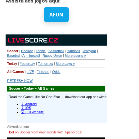
Assista aos jogos aqui:
AFUN