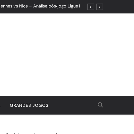
ennes vs Nice – Análise pós‑jogo Ligue 1
ões: Um Jogo de Controle e Maturidade
Quando o Resultado Esconde o Progresso
tória Que Nasceu da Garra e do Controle
ennes vs Nice – Análise pós‑jogo Ligue 1
ões: Um Jogo de Controle e Maturidade
Quando o Resultado Esconde o Progresso
tória Que Nasceu da Garra e do Controle
L
GRANDES JOGOS