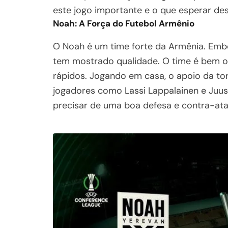
este jogo importante e o que esperar des
Noah: A Força do Futebol Armênio
O Noah é um time forte da Armênia. Emb
tem mostrado qualidade. O time é bem o
rápidos. Jogando em casa, o apoio da to
jogadores como Lassi Lappalainen e Juus
precisar de uma boa defesa e contra-ata