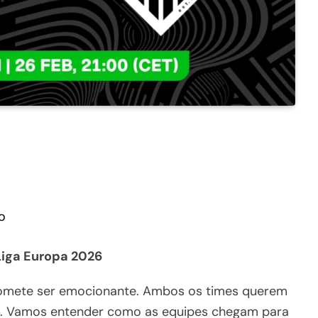
o
Liga Europa 2026
romete ser emocionante. Ambos os times querem
. Vamos entender como as equipes chegam para