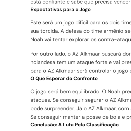
está confiante e sabe que precisa vencer
Expectativas para o Jogo
Este será um jogo difícil para os dois t
sua torcida. A defesa do time armênio se
Noah vai tentar explorar os contra-ataqu
Por outro lado, o AZ Alkmaar buscará dom
holandesa tem um ataque forte e vai pr
para o AZ Alkmaar será controlar o jogo e 
O Que Esperar do Confronto
O jogo será bem equilibrado. O Noah pre
ataques. Se conseguir segurar o AZ Alkm
pode surpreender. Já o AZ Alkmaar, com se
Se conseguir manter a posse de bola e pr
Conclusão: A Luta Pela Classificação