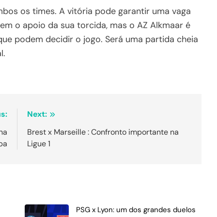
bos os times. A vitória pode garantir uma vaga
tem o apoio da sua torcida, mas o AZ Alkmaar é
ue podem decidir o jogo. Será uma partida cheia
l.
s:
Next:
na
Brest x Marseille : Confronto importante na
pa
Ligue 1
PSG x Lyon: um dos grandes duelos