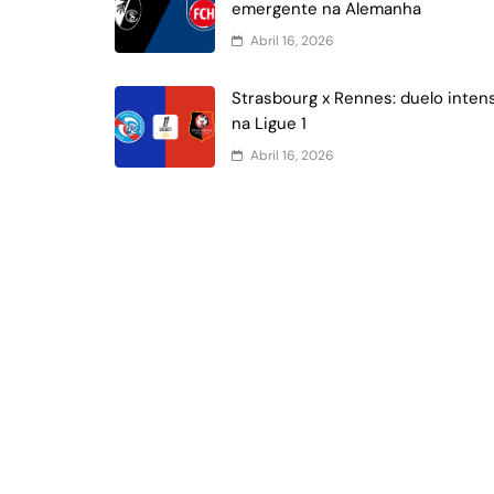
emergente na Alemanha
Abril 16, 2026
Strasbourg x Rennes: duelo inten
na Ligue 1
Abril 16, 2026