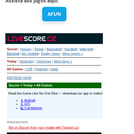
Assista aos jogos aqui:
AFUN