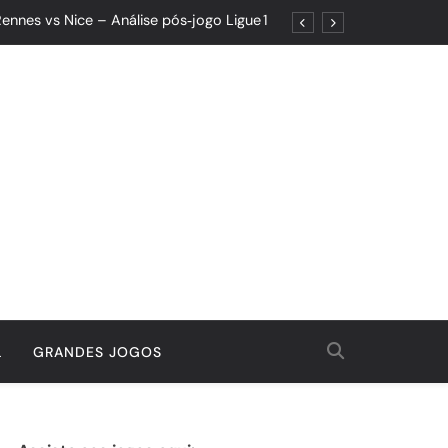
ennes vs Nice – Análise pós‑jogo Ligue 1
ões: Um Jogo de Controle e Maturidade
Quando o Resultado Esconde o Progresso
tória Que Nasceu da Garra e do Controle
ennes vs Nice – Análise pós‑jogo Ligue 1
ões: Um Jogo de Controle e Maturidade
Quando o Resultado Esconde o Progresso
tória Que Nasceu da Garra e do Controle
L
GRANDES JOGOS