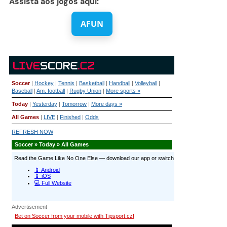
Assista aos jogos aqui:
AFUN