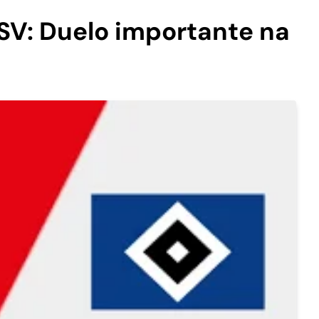
SV: Duelo importante na