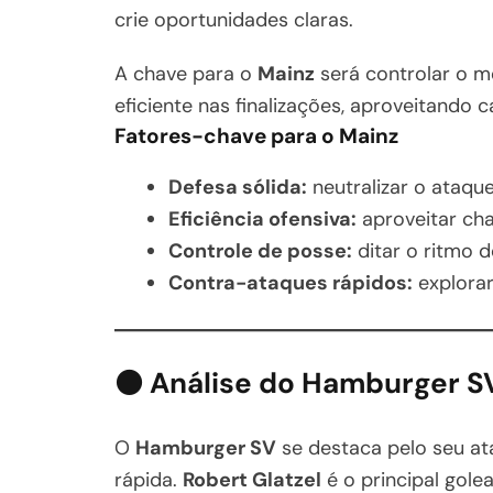
crie oportunidades claras.
A chave para o
Mainz
será controlar o m
eficiente nas finalizações, aproveitando 
Fatores-chave para o Mainz
Defesa sólida:
neutralizar o ataqu
Eficiência ofensiva:
aproveitar c
Controle de posse:
ditar o ritmo d
Contra-ataques rápidos:
explorar
⚫ Análise do Hamburger S
O
Hamburger SV
se destaca pelo seu at
rápida.
Robert Glatzel
é o principal gole