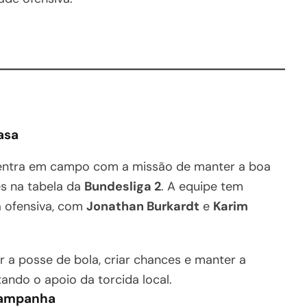
asa
 entra em campo com a missão de manter a boa
s na tabela da
Bundesliga 2
. A equipe tem
ia ofensiva, com
Jonathan Burkardt
e
Karim
r a posse de bola, criar chances e manter a
tando o apoio da torcida local.
campanha