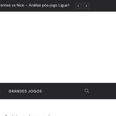
ennes vs Nice – Análise pós‑jogo Ligue 1
ões: Um Jogo de Controle e Maturidade
Quando o Resultado Esconde o Progresso
tória Que Nasceu da Garra e do Controle
ennes vs Nice – Análise pós‑jogo Ligue 1
ões: Um Jogo de Controle e Maturidade
Quando o Resultado Esconde o Progresso
tória Que Nasceu da Garra e do Controle
L
GRANDES JOGOS