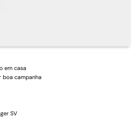
ão em casa
ar boa campanha
ger SV