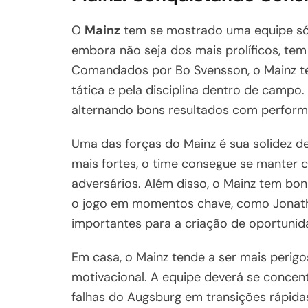
O
Mainz
tem se mostrado uma equipe sól
embora não seja dos mais prolíficos, tem
Comandados por Bo Svensson, o Mainz te
tática e pela disciplina dentro de campo. 
alternando bons resultados com perform
Uma das forças do Mainz é sua solidez d
mais fortes, o time consegue se manter c
adversários. Além disso, o Mainz tem bo
o jogo em momentos chave, como Jonatha
importantes para a criação de oportunid
Em casa, o Mainz tende a ser mais perig
motivacional. A equipe deverá se concent
falhas do Augsburg em transições rápida