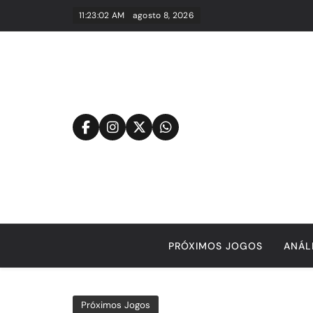
Skip
11:23:03 AM
agosto 8, 2026
to
content
PRÓXIMOS JOGOS
ANÁL
Próximos Jogos