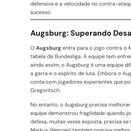
defensiva e a velocidade no contra-ataq
sucesso.
Augsburg: Superando Desa
O
Augsburg
entra para o jogo contra o 
tabela da Bundesliga. A equipe tem enfr
ainda assim, o Augsburg é uma equipe difí
a garra e o espírito de luta. Embora o A
conta com jogadores experientes que po
Gregoritsch.
No entanto, o Augsburg precisa melhorar 
equipe demonstrou fragilidade quando pr
defesa, muitas vezes exposta, precisa se f
Markus Weinzierl também precisa melhorar