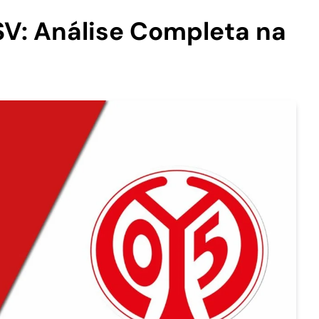
SV: Análise Completa na