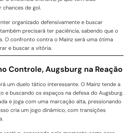
r chances de gol.
anter organizado defensivamente e buscar
 também precisará ter paciência, sabendo que o
a. O confronto contra o Mainz será uma ótima
r e buscar a vitória.
 no Controle, Augsburg na Reação
rá um duelo tático interessante. O Mainz tende a
ogo e buscando os espaços na defesa do Augsburg.
ada e joga com uma marcação alta, pressionando
Isso cria um jogo dinâmico, com transições
a.