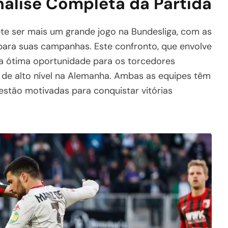
nálise Completa da Partida
e ser mais um grande jogo na Bundesliga, com as
para suas campanhas. Este confronto, que envolve
a ótima oportunidade para os torcedores
de alto nível na Alemanha. Ambas as equipes têm
stão motivadas para conquistar vitórias