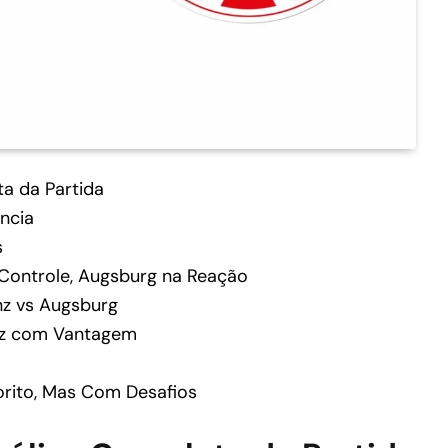
a da Partida
ncia
s
 Controle, Augsburg na Reação
nz vs Augsburg
inz com Vantagem
rito, Mas Com Desafios