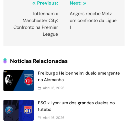
Navegação
Previous:
Next:
de
Tottenham x
Angers recebe Metz
Manchester City:
em confronto da Ligue
Post
Confronto na Premier
1
League
Notícias Relacionadas
Freiburg x Heidenheim: duelo emergente
na Alemanha
Abril 16, 2026
PSG x Lyon: um dos grandes duelos do
futebol
Abril 16, 2026