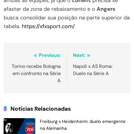
ambas as equipes, já que o
Lorient
precisa se
afastar da zona de rebaixamento e o
Angers
busca consolidar sua posição na parte superior da
tabela.
https://xfxsport.com/
Navegação
Previous:
Next:
de
Torino recebe Bologna
Napoli x AS Roma:
em confronto na Série
Duelo na Série A
Post
A
Notícias Relacionadas
Freiburg x Heidenheim: duelo emergente
na Alemanha