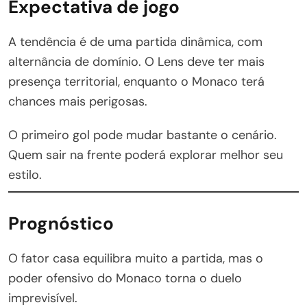
Expectativa de jogo
A tendência é de uma partida dinâmica, com
alternância de domínio. O Lens deve ter mais
presença territorial, enquanto o Monaco terá
chances mais perigosas.
O primeiro gol pode mudar bastante o cenário.
Quem sair na frente poderá explorar melhor seu
estilo.
Prognóstico
O fator casa equilibra muito a partida, mas o
poder ofensivo do Monaco torna o duelo
imprevisível.