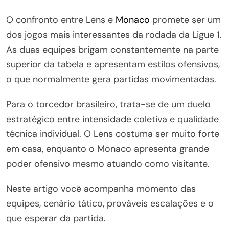
O confronto entre Lens e
Monaco
promete ser um
dos jogos mais interessantes da rodada da Ligue 1.
As duas equipes brigam constantemente na parte
superior da tabela e apresentam estilos ofensivos,
o que normalmente gera partidas movimentadas.
Para o torcedor brasileiro, trata-se de um duelo
estratégico entre intensidade coletiva e qualidade
técnica individual. O Lens costuma ser muito forte
em casa, enquanto o Monaco apresenta grande
poder ofensivo mesmo atuando como visitante.
Neste artigo você acompanha momento das
equipes, cenário tático, prováveis escalações e o
que esperar da partida.