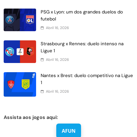
PSG x Lyon: um dos grandes duelos do
futebol
Abril 16, 2026
Strasbourg x Rennes: duelo intenso na
Ligue 1
Abril 16, 2026
Nantes x Brest: duelo competitivo na Ligue
1
Abril 16, 2026
Assista aos jogos aqui:
AFUN