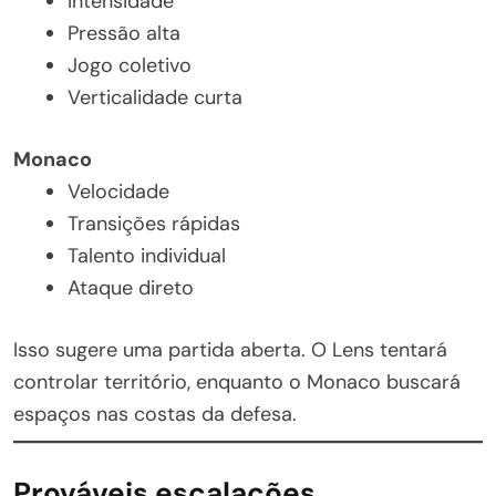
Intensidade
Pressão alta
Jogo coletivo
Verticalidade curta
Monaco
Velocidade
Transições rápidas
Talento individual
Ataque direto
Isso sugere uma partida aberta. O Lens tentará
controlar território, enquanto o Monaco buscará
espaços nas costas da defesa.
Prováveis escalações