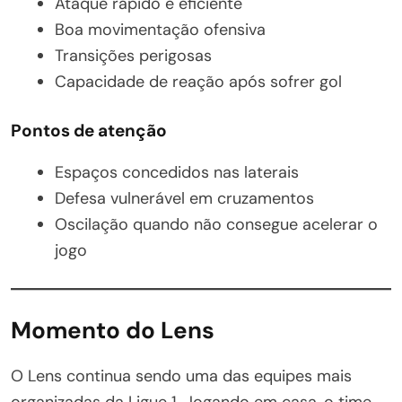
Ataque rápido e eficiente
Boa movimentação ofensiva
Transições perigosas
Capacidade de reação após sofrer gol
Pontos de atenção
Espaços concedidos nas laterais
Defesa vulnerável em cruzamentos
Oscilação quando não consegue acelerar o
jogo
Momento do Lens
O Lens continua sendo uma das equipes mais