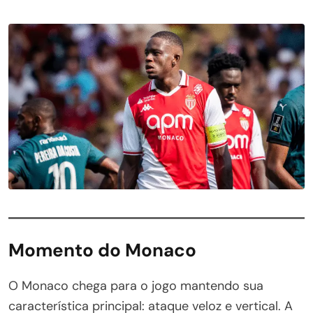
Momento do Monaco
O Monaco chega para o jogo mantendo sua
característica principal: ataque veloz e vertical. A