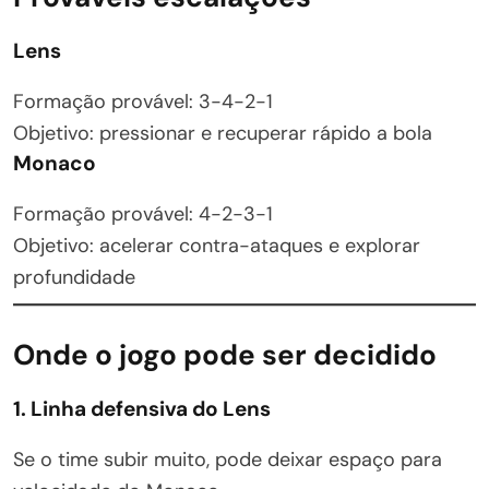
Lens
Formação provável: 3-4-2-1
Objetivo: pressionar e recuperar rápido a bola
Monaco
Formação provável: 4-2-3-1
Objetivo: acelerar contra-ataques e explorar
profundidade
Onde o jogo pode ser decidido
1. Linha defensiva do Lens
Se o time subir muito, pode deixar espaço para