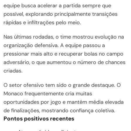
equipe busca acelerar a partida sempre que
possível, explorando principalmente transições
rápidas e infiltrações pelo meio.
Nas últimas rodadas, o time mostrou evolução na
organização defensiva. A equipe passou a
pressionar mais alto e recuperar bolas no campo
adversário, o que aumentou o número de chances
criadas.
O setor ofensivo tem sido o grande destaque. O
Monaco frequentemente cria muitas
oportunidades por jogo e mantém média elevada
de finalizações, mostrando confiança coletiva.
Pontos positivos recentes