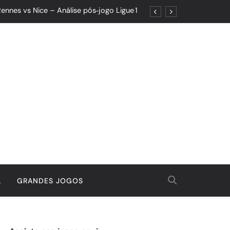
ennes vs Nice – Análise pós‑jogo Ligue 1
ões: Um Jogo de Controle e Maturidade
Quando o Resultado Esconde o Progresso
tória Que Nasceu da Garra e do Controle
ennes vs Nice – Análise pós‑jogo Ligue 1
ões: Um Jogo de Controle e Maturidade
Quando o Resultado Esconde o Progresso
tória Que Nasceu da Garra e do Controle
L
GRANDES JOGOS