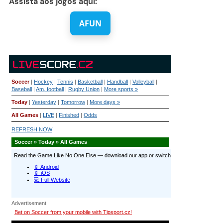
Assista aos jogos aqui:
AFUN