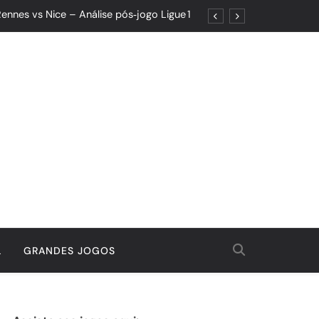
ennes vs Nice – Análise pós‑jogo Ligue 1
ões: Um Jogo de Controle e Maturidade
Quando o Resultado Esconde o Progresso
tória Que Nasceu da Garra e do Controle
ennes vs Nice – Análise pós‑jogo Ligue 1
ões: Um Jogo de Controle e Maturidade
Quando o Resultado Esconde o Progresso
tória Que Nasceu da Garra e do Controle
L
GRANDES JOGOS