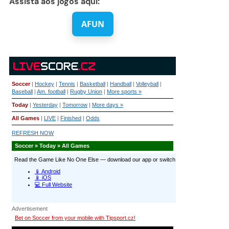
Assista aos jogos aqui:
AFUN