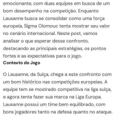
emocionante, com duas equipes em busca de um
bom desempenho na competição. Enquanto
Lausanne busca se consolidar como uma força
europeia, Sigma Olomouc tenta mostrar seu valor
no cenário internacional. Neste post, vamos
analisar o que esperar desse confronto,
destacando as principais estratégias, os pontos
fortes e as expectativas para o jogo.
Contexto do Jogo
O Lausanne, da Suíça, chega a este confronto com
um bom histórico nas competições europeias. A
equipe tem se mostrado competitiva na liga suíça,
e agora tenta fazer sua marca na Liga Europa.
Lausanne possui um time bem equilibrado, com
bons jogadores tanto na defesa quanto no ataque.