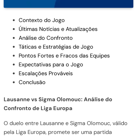
Contexto do Jogo
Últimas Notícias e Atualizações
Análise do Confronto
Táticas e Estratégias de Jogo
Pontos Fortes e Fracos das Equipes
Expectativas para o Jogo
Escalações Prováveis
Conclusão
Lausanne vs Sigma Olomouc: Análise do
Confronto de Liga Europa
O duelo entre Lausanne e Sigma Olomouc, válido
pela Liga Europa, promete ser uma partida