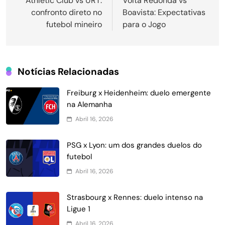
de
Athletic Club vs URT:
Volta Redonda vs
confronto direto no
Boavista: Expectativas
Post
futebol mineiro
para o Jogo
Notícias Relacionadas
Freiburg x Heidenheim: duelo emergente
na Alemanha
Abril 16, 2026
PSG x Lyon: um dos grandes duelos do
futebol
Abril 16, 2026
Strasbourg x Rennes: duelo intenso na
Ligue 1
Abril 16, 2026