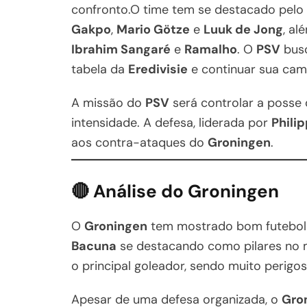
confronto.O time tem se destacado pel
Gakpo
,
Mario Götze
e
Luuk de Jong
, a
Ibrahim Sangaré
e
Ramalho
. O
PSV
busc
tabela da
Eredivisie
e continuar sua cam
A missão do
PSV
será controlar a posse
intensidade. A defesa, liderada por
Phili
aos contra-ataques do
Groningen
.
🔴 Análise do Groningen
O
Groningen
tem mostrado bom futebol
Bacuna
se destacando como pilares no
o principal goleador, sendo muito perigos
Apesar de uma defesa organizada, o
Gro