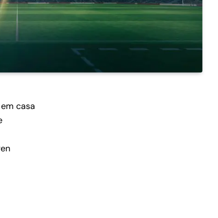
 em casa
e
gen