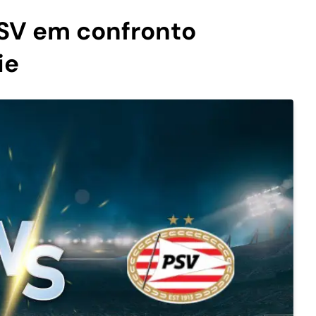
SV em confronto
ie