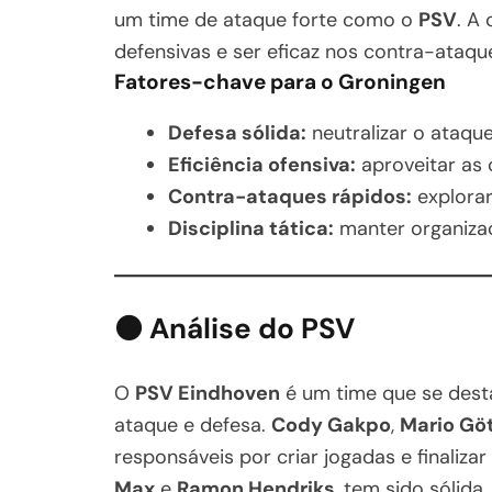
um time de ataque forte como o
PSV
. A
defensivas e ser eficaz nos contra-ataqu
Fatores-chave para o Groningen
Defesa sólida:
neutralizar o ataqu
Eficiência ofensiva:
aproveitar as
Contra-ataques rápidos:
explorar
Disciplina tática:
manter organizaç
⚫ Análise do PSV
O
PSV Eindhoven
é um time que se desta
ataque e defesa.
Cody Gakpo
,
Mario Gö
responsáveis por criar jogadas e finaliza
Max
e
Ramon Hendriks
, tem sido sólida