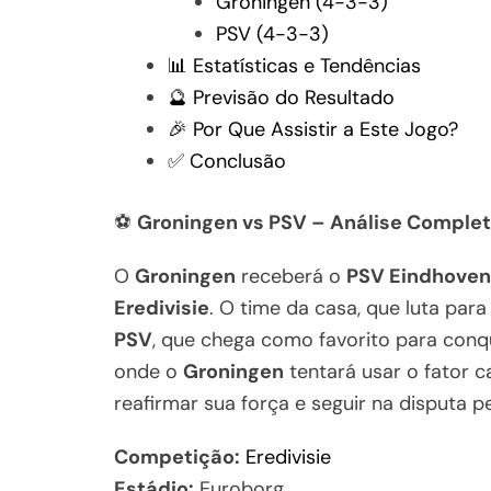
Groningen (4-3-3)
PSV (4-3-3)
📊 Estatísticas e Tendências
🔮 Previsão do Resultado
🎉 Por Que Assistir a Este Jogo?
✅ Conclusão
⚽
Groningen vs PSV – Análise Complet
O
Groningen
receberá o
PSV Eindhoven
Eredivisie
. O time da casa, que luta para
PSV
, que chega como favorito para conqu
onde o
Groningen
tentará usar o fator c
reafirmar sua força e seguir na disputa p
Competição:
Eredivisie
Estádio:
Euroborg