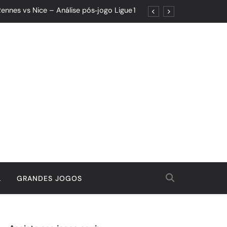
ennes vs Nice – Análise pós‑jogo Ligue 1
ões: Um Jogo de Controle e Maturidade
Quando o Resultado Esconde o Progresso
tória Que Nasceu da Garra e do Controle
ennes vs Nice – Análise pós‑jogo Ligue 1
ões: Um Jogo de Controle e Maturidade
Quando o Resultado Esconde o Progresso
tória Que Nasceu da Garra e do Controle
L
GRANDES JOGOS