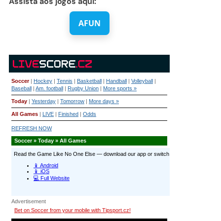
Assista aos jogos aqui:
AFUN