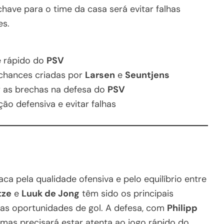
 chave para o time da casa será evitar falhas
es.
e rápido do
PSV
 chances criadas por
Larsen
e
Seuntjens
 as brechas na defesa do
PSV
ão defensiva e evitar falhas
ca pela qualidade ofensiva e pelo equilíbrio entre
tze
e
Luuk de Jong
têm sido os principais
r as oportunidades de gol. A defesa, com
Philipp
, mas precisará estar atenta ao jogo rápido do