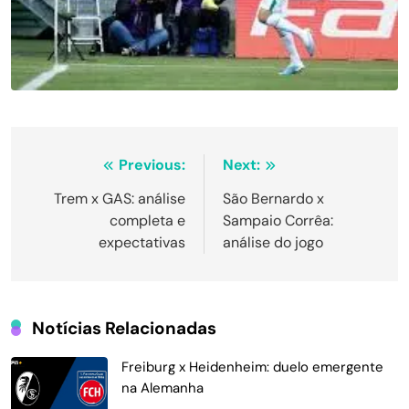
Navegação
Previous:
Next:
de
Trem x GAS: análise
São Bernardo x
completa e
Sampaio Corrêa:
Post
expectativas
análise do jogo
Notícias Relacionadas
Freiburg x Heidenheim: duelo emergente
na Alemanha