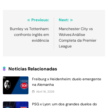
Navegação
Previous:
Next:
de
Burnley vs Tottenham:
Manchester City vs
confronto inglês em
Wolves:Análise
Post
evidência
Completa da Premier
League
Notícias Relacionadas
Freiburg x Heidenheim: duelo emergente
na Alemanha
Abril 16, 2026
PSG x Lyon: um dos grandes duelos do