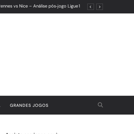
ennes vs Nice – Análise pós‑jogo Ligue 1
ões: Um Jogo de Controle e Maturidade
Quando o Resultado Esconde o Progresso
tória Que Nasceu da Garra e do Controle
ennes vs Nice – Análise pós‑jogo Ligue 1
ões: Um Jogo de Controle e Maturidade
Quando o Resultado Esconde o Progresso
tória Que Nasceu da Garra e do Controle
L
GRANDES JOGOS