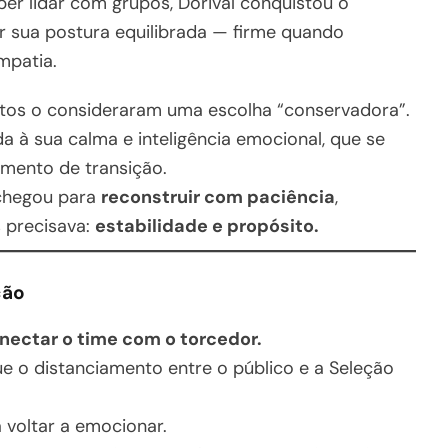
ber lidar com grupos, Dorival conquistou o
r sua postura equilibrada — firme quando
mpatia.
itos o consideraram uma escolha “conservadora”.
da à sua calma e inteligência emocional, que se
mento de transição.
 chegou para
reconstruir com paciência
,
s precisava:
estabilidade e propósito.
ção
nectar o time com o torcedor.
que o distanciamento entre o público e a Seleção
 voltar a emocionar.