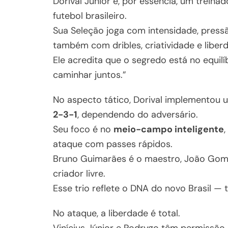
Dorival Júnior é, por essência, um trein
futebol brasileiro.
Sua Seleção joga com intensidade, pres
também com dribles, criatividade e liber
Ele acredita que o segredo está no equil
caminhar juntos.”
No aspecto tático, Dorival implementou um
2-3-1
, dependendo do adversário.
Seu foco é no
meio-campo inteligente
ataque com passes rápidos.
Bruno Guimarães é o maestro, João Gomes
criador livre.
Esse trio reflete o DNA do novo Brasil — 
No ataque, a liberdade é total.
Vinícius Júnior e Rodrygo têm permissão 