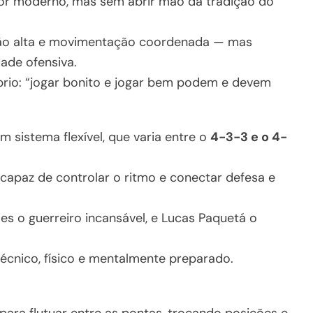
ador moderno, mas sem abrir mão da tradição do
são alta e movimentação coordenada — mas
dade ofensiva.
íbrio: “jogar bonito e jogar bem podem e devem
 sistema flexível, que varia entre o
4-3-3 e o 4-
, capaz de controlar o ritmo e conectar defesa e
 o guerreiro incansável, e Lucas Paquetá o
técnico, físico e mentalmente preparado.
para flutuar entre as pontas, trocando posições e