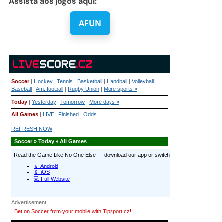
Assista aos jogos aqui:
AFUN