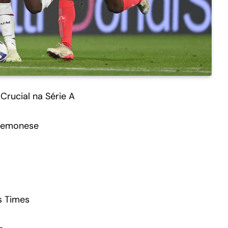
rucial na Série A
remonese
s Times