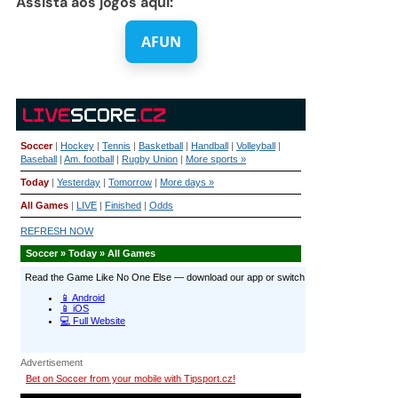
Assista aos jogos aqui:
AFUN