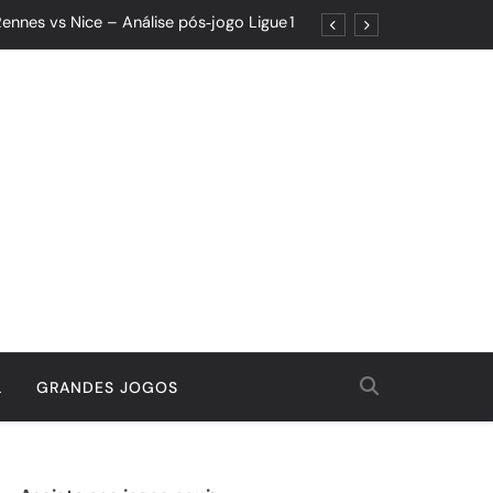
ennes vs Nice – Análise pós‑jogo Ligue 1
ões: Um Jogo de Controle e Maturidade
Quando o Resultado Esconde o Progresso
tória Que Nasceu da Garra e do Controle
ennes vs Nice – Análise pós‑jogo Ligue 1
ões: Um Jogo de Controle e Maturidade
Quando o Resultado Esconde o Progresso
tória Que Nasceu da Garra e do Controle
L
GRANDES JOGOS