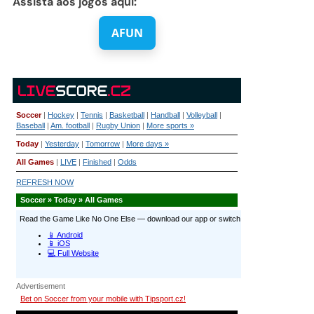
Assista aos jogos aqui:
AFUN