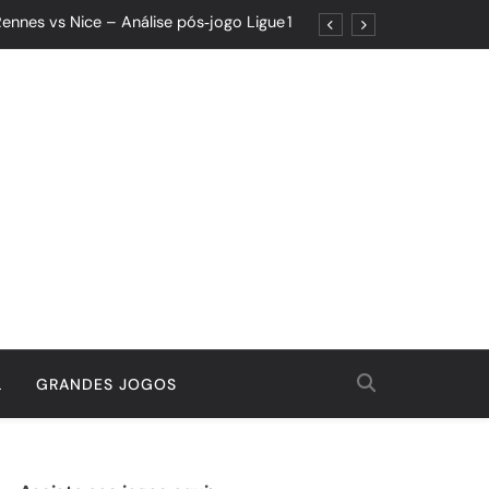
ennes vs Nice – Análise pós‑jogo Ligue 1
ões: Um Jogo de Controle e Maturidade
Quando o Resultado Esconde o Progresso
tória Que Nasceu da Garra e do Controle
ennes vs Nice – Análise pós‑jogo Ligue 1
ões: Um Jogo de Controle e Maturidade
Quando o Resultado Esconde o Progresso
tória Que Nasceu da Garra e do Controle
L
GRANDES JOGOS