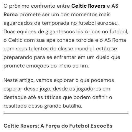
O próximo confronto entre
Celtic Rovers
e
AS
Roma
promete ser um dos momentos mais
aguardados da temporada no futebol europeu.
Duas equipes de gigantescos históricos no futebol,
o Celtic com sua apaixonada torcida e o AS Roma
com seus talentos de classe mundial, estão se
preparando para se enfrentar em um duelo que
promete emoções do início ao fim.
Neste artigo, vamos explorar o que podemos
esperar desse jogo, desde os jogadores em
destaque até as táticas que podem definir o
resultado dessa grande batalha.
Celtic Rovers: A Força do Futebol Escocês