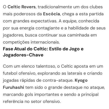
O
Celtic Rovers
, tradicionalmente um dos clubes
mais poderosos da
Escócia
, chega a esta partida
com grandes expectativas. A equipe, conhecida
por sua energia contagiante e a habilidade de seus
jogadores, busca continuar sua caminhada em
competições internacionais.
Fase Atual do Celtic: Estilo de Jogo e
Jogadores-Chave
Com um elenco talentoso, o Celtic aposta em um
futebol ofensivo, explorando as laterais e criando
jogadas rápidas de contra-ataque.
Kyogo
Furuhashi
tem sido o grande destaque no ataque,
marcando gols importantes e sendo a principal
referência no setor ofensivo.