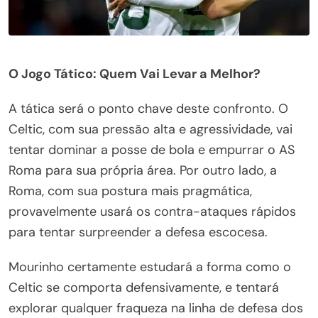
O Jogo Tático: Quem Vai Levar a Melhor?
A tática será o ponto chave deste confronto. O
Celtic, com sua pressão alta e agressividade, vai
tentar dominar a posse de bola e empurrar o AS
Roma para sua própria área. Por outro lado, a
Roma, com sua postura mais pragmática,
provavelmente usará os contra-ataques rápidos
para tentar surpreender a defesa escocesa.
Mourinho certamente estudará a forma como o
Celtic se comporta defensivamente, e tentará
explorar qualquer fraqueza na linha de defesa dos