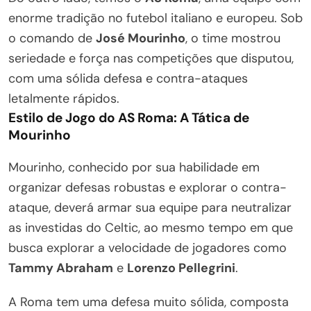
enorme tradição no futebol italiano e europeu. Sob
o comando de
José Mourinho
, o time mostrou
seriedade e força nas competições que disputou,
com uma sólida defesa e contra-ataques
letalmente rápidos.
Estilo de Jogo do AS Roma: A Tática de
Mourinho
Mourinho, conhecido por sua habilidade em
organizar defesas robustas e explorar o contra-
ataque, deverá armar sua equipe para neutralizar
as investidas do Celtic, ao mesmo tempo em que
busca explorar a velocidade de jogadores como
Tammy Abraham
e
Lorenzo Pellegrini
.
A Roma tem uma defesa muito sólida, composta