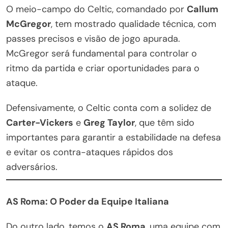
O meio-campo do Celtic, comandado por
Callum
McGregor
, tem mostrado qualidade técnica, com
passes precisos e visão de jogo apurada.
McGregor será fundamental para controlar o
ritmo da partida e criar oportunidades para o
ataque.
Defensivamente, o Celtic conta com a solidez de
Carter-Vickers
e
Greg Taylor
, que têm sido
importantes para garantir a estabilidade na defesa
e evitar os contra-ataques rápidos dos
adversários.
AS Roma: O Poder da Equipe Italiana
Do outro lado, temos o
AS Roma
, uma equipe com