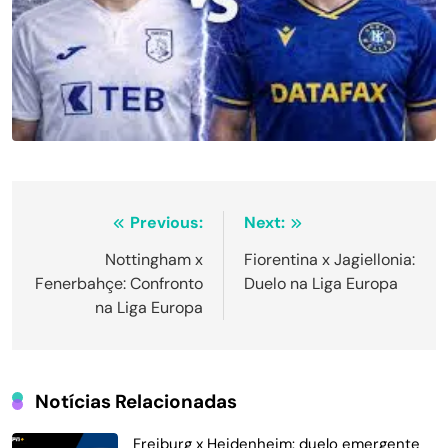
Navegação
Previous:
Next:
de
Nottingham x
Fiorentina x Jagiellonia:
Fenerbahçe: Confronto
Duelo na Liga Europa
Post
na Liga Europa
Notícias Relacionadas
Freiburg x Heidenheim: duelo emergente