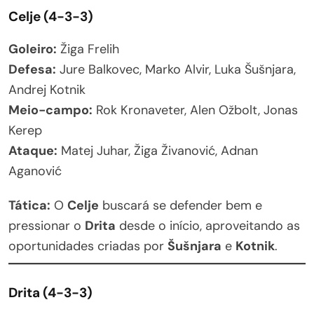
Celje (4-3-3)
Goleiro:
Žiga Frelih
Defesa:
Jure Balkovec, Marko Alvir, Luka Šušnjara,
Andrej Kotnik
Meio-campo:
Rok Kronaveter, Alen Ožbolt, Jonas
Kerep
Ataque:
Matej Juhar, Žiga Živanović, Adnan
Aganović
Tática:
O
Celje
buscará se defender bem e
pressionar o
Drita
desde o início, aproveitando as
oportunidades criadas por
Šušnjara
e
Kotnik
.
Drita (4-3-3)