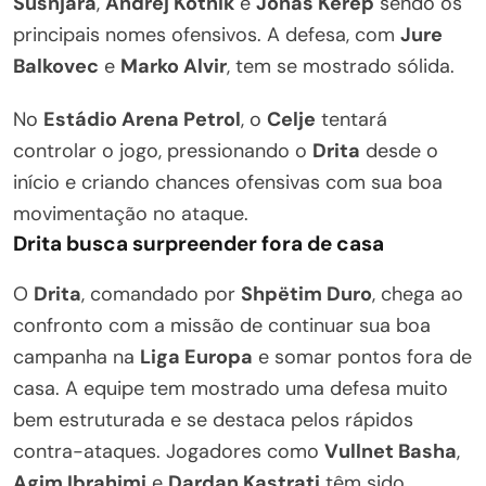
Šušnjara
,
Andrej Kotnik
e
Jonas Kerep
sendo os
principais nomes ofensivos. A defesa, com
Jure
Balkovec
e
Marko Alvir
, tem se mostrado sólida.
No
Estádio Arena Petrol
, o
Celje
tentará
controlar o jogo, pressionando o
Drita
desde o
início e criando chances ofensivas com sua boa
movimentação no ataque.
Drita busca surpreender fora de casa
O
Drita
, comandado por
Shpëtim Duro
, chega ao
confronto com a missão de continuar sua boa
campanha na
Liga Europa
e somar pontos fora de
casa. A equipe tem mostrado uma defesa muito
bem estruturada e se destaca pelos rápidos
contra-ataques. Jogadores como
Vullnet Basha
,
Agim Ibrahimi
e
Dardan Kastrati
têm sido