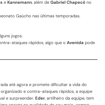
as
e
Kannemann
, além de
Gabriel Chapecó
no
peonato Gaúcho nas últimas temporadas.
lguns jogos.
ntra-ataques rápidos, algo que o
Avenida
pode
a até agora e promete dificultar a vida do
organizado e contra-ataques rápidos, a equipe
val e surpreender.
Eder
, artilheiro da equipe, tem
 o time aposta na qualidade do seu meio-campo