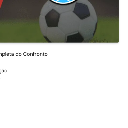
mpleta do Confronto
ção
r