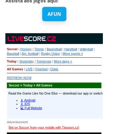
Assista aos jogos aqui:
AFUN