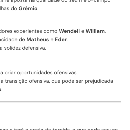
alhas do
Grêmio
.
adores experientes como
Wendell
e
William
.
ocidade de
Matheus
e
Eder
.
 solidez defensiva.
 criar oportunidades ofensivas.
 a transição ofensiva, que pode ser prejudicada
o
.
sa e terá o apoio da torcida, o que pode ser um