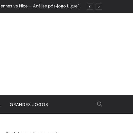
ennes vs Nice – Análise pós‑jogo Ligue 1
ões: Um Jogo de Controle e Maturidade
Quando o Resultado Esconde o Progresso
tória Que Nasceu da Garra e do Controle
ennes vs Nice – Análise pós‑jogo Ligue 1
ões: Um Jogo de Controle e Maturidade
Quando o Resultado Esconde o Progresso
tória Que Nasceu da Garra e do Controle
L
GRANDES JOGOS