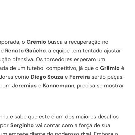
mporada, o
Grêmio
busca a recuperação no
de
Renato Gaúcho
, a equipe tem tentado ajustar
dução ofensiva. Os torcedores esperam um
da de um futebol competitivo, já que o
Grêmio
é
gadores como
Diego Souza
e
Ferreira
serão peças-
, com
Jeremias
e
Kannemann
, precisa se mostrar
a e sabe que este é um dos maiores desafios
 por
Serginho
vai contar com a força de sua
 um empate diante do poderoso rival. Embora o