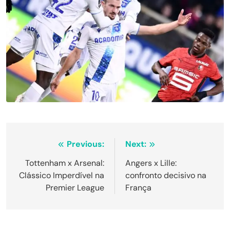
Navegação
Previous:
Next:
de
Tottenham x Arsenal:
Angers x Lille:
Clássico Imperdível na
confronto decisivo na
Post
Premier League
França