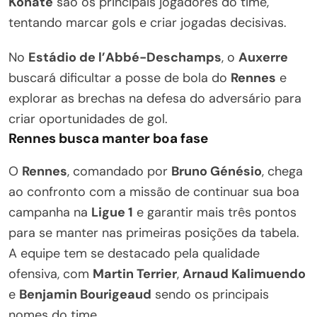
Konaté
são os principais jogadores do time,
tentando marcar gols e criar jogadas decisivas.
No
Estádio de l’Abbé-Deschamps
, o
Auxerre
buscará dificultar a posse de bola do
Rennes
e
explorar as brechas na defesa do adversário para
criar oportunidades de gol.
Rennes busca manter boa fase
O
Rennes
, comandado por
Bruno Génésio
, chega
ao confronto com a missão de continuar sua boa
campanha na
Ligue 1
e garantir mais três pontos
para se manter nas primeiras posições da tabela.
A equipe tem se destacado pela qualidade
ofensiva, com
Martin Terrier
,
Arnaud Kalimuendo
e
Benjamin Bourigeaud
sendo os principais
nomes do time.