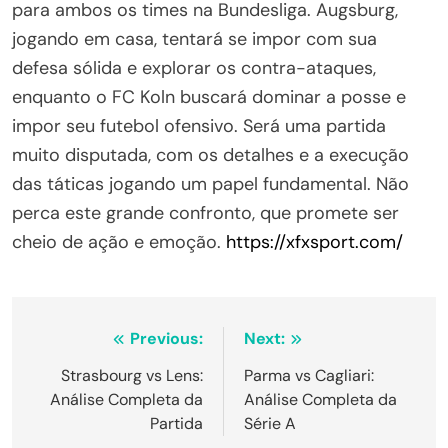
para ambos os times na Bundesliga. Augsburg,
jogando em casa, tentará se impor com sua
defesa sólida e explorar os contra-ataques,
enquanto o FC Koln buscará dominar a posse e
impor seu futebol ofensivo. Será uma partida
muito disputada, com os detalhes e a execução
das táticas jogando um papel fundamental. Não
perca este grande confronto, que promete ser
cheio de ação e emoção.
https://xfxsport.com/
Navegação
Previous:
Next:
de
Strasbourg vs Lens:
Parma vs Cagliari:
Análise Completa da
Análise Completa da
Post
Partida
Série A