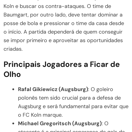
Koln e buscar os contra-ataques. O time de
Baumgart, por outro lado, deve tentar dominar a
posse de bola e pressionar o time da casa desde
o início. A partida dependerá de quem conseguir
se impor primeiro e aproveitar as oportunidades
criadas.
Principais Jogadores a Ficar de
Olho
Rafal Gikiewicz (Augsburg)
: O goleiro
polonês tem sido crucial para a defesa de
Augsburg e será fundamental para evitar que
o FC Koln marque.
Michael Gregoritsch (Augsburg)
: O