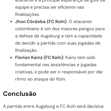
atacante é a principal esperança de gols da
equipe e precisa ser eficiente nas
finalizações.
Jhon Córdoba (FC Koln)
: O atacante
colombiano é um dos maiores perigos para
a defesa de Augsburg e tem a capacidade
de decidir a partida com suas jogadas de
finalização.
Florian Kainz (FC Koln)
: Kainz tem sido
fundamental nas assistências e jogadas
criativas, e pode ser o responsável por dar
ritmo ao ataque do Koln.
Conclusão
A partida entre Augsburg e FC Koln será decisiva