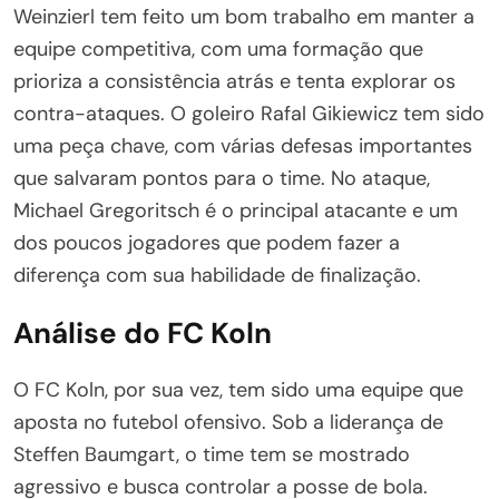
Weinzierl tem feito um bom trabalho em manter a
equipe competitiva, com uma formação que
prioriza a consistência atrás e tenta explorar os
contra-ataques. O goleiro Rafal Gikiewicz tem sido
uma peça chave, com várias defesas importantes
que salvaram pontos para o time. No ataque,
Michael Gregoritsch é o principal atacante e um
dos poucos jogadores que podem fazer a
diferença com sua habilidade de finalização.
Análise do FC Koln
O FC Koln, por sua vez, tem sido uma equipe que
aposta no futebol ofensivo. Sob a liderança de
Steffen Baumgart, o time tem se mostrado
agressivo e busca controlar a posse de bola.