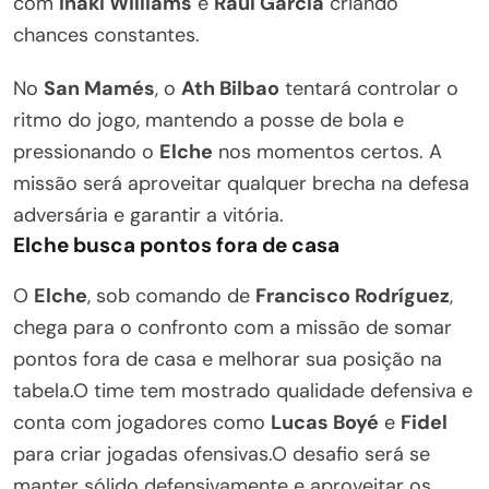
com
Iñaki Williams
e
Raúl García
criando
chances constantes.
No
San Mamés
, o
Ath Bilbao
tentará controlar o
ritmo do jogo, mantendo a posse de bola e
pressionando o
Elche
nos momentos certos. A
missão será aproveitar qualquer brecha na defesa
adversária e garantir a vitória.
Elche busca pontos fora de casa
O
Elche
, sob comando de
Francisco Rodríguez
,
chega para o confronto com a missão de somar
pontos fora de casa e melhorar sua posição na
tabela.O time tem mostrado qualidade defensiva e
conta com jogadores como
Lucas Boyé
e
Fidel
para criar jogadas ofensivas.O desafio será se
manter sólido defensivamente e aproveitar os