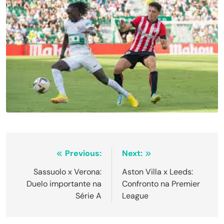
Navegação
Previous:
Next:
de
Sassuolo x Verona:
Aston Villa x Leeds:
Duelo importante na
Confronto na Premier
Post
Série A
League