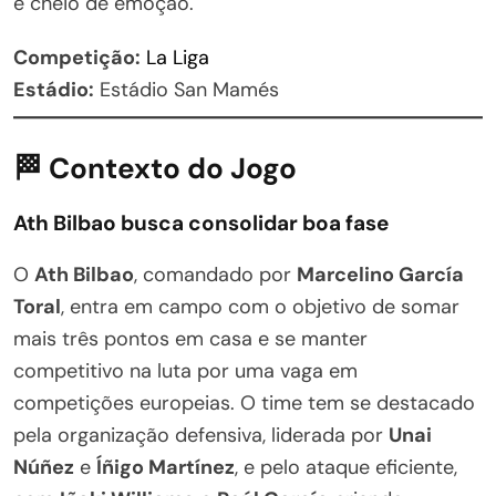
e cheio de emoção.
Competição:
La Liga
Estádio:
Estádio San Mamés
🏁 Contexto do Jogo
Ath Bilbao busca consolidar boa fase
O
Ath Bilbao
, comandado por
Marcelino García
Toral
, entra em campo com o objetivo de somar
mais três pontos em casa e se manter
competitivo na luta por uma vaga em
competições europeias. O time tem se destacado
pela organização defensiva, liderada por
Unai
Núñez
e
Íñigo Martínez
, e pelo ataque eficiente,