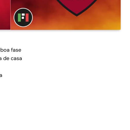
 boa fase
ra de casa
a