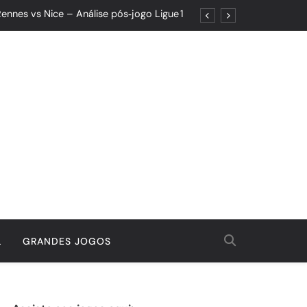
ennes vs Nice – Análise pós‑jogo Ligue 1
ões: Um Jogo de Controle e Maturidade
Quando o Resultado Esconde o Progresso
tória Que Nasceu da Garra e do Controle
ennes vs Nice – Análise pós‑jogo Ligue 1
ões: Um Jogo de Controle e Maturidade
Quando o Resultado Esconde o Progresso
tória Que Nasceu da Garra e do Controle
L
GRANDES JOGOS