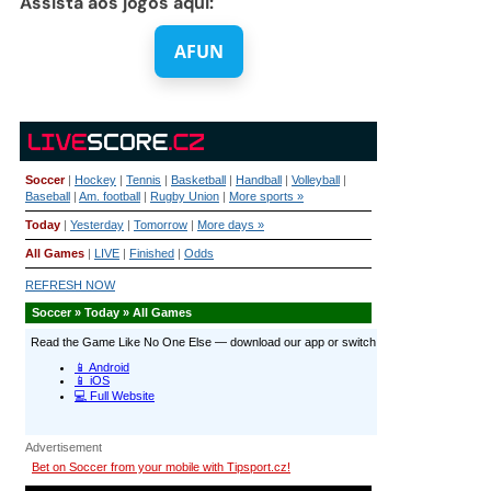
Assista aos jogos aqui:
AFUN