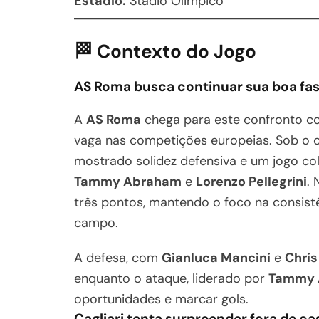
Estádio:
Stadio Olimpico
🏁 Contexto do Jogo
AS Roma busca continuar sua boa fa
A
AS Roma
chega para este confronto co
vaga nas competições europeias. Sob o
mostrado solidez defensiva e um jogo co
Tammy Abraham
e
Lorenzo Pellegrini
.
três pontos, mantendo o foco na consis
campo.
A defesa, com
Gianluca Mancini
e
Chris
enquanto o ataque, liderado por
Tammy 
oportunidades e marcar gols.
Cagliari tenta surpreender fora de ca