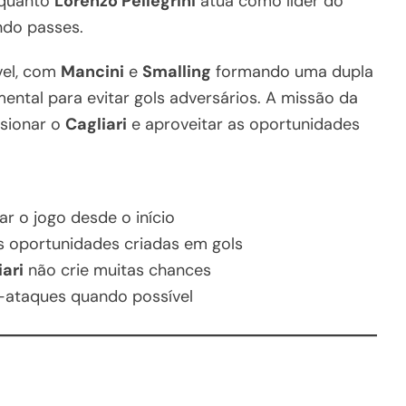
enquanto
Lorenzo Pellegrini
atua como líder do
ndo passes.
vel, com
Mancini
e
Smalling
formando uma dupla
ntal para evitar gols adversários. A missão da
ssionar o
Cagliari
e aproveitar as oportunidades
r o jogo desde o início
s oportunidades criadas em gols
iari
não crie muitas chances
-ataques quando possível