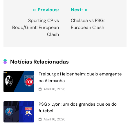
Navegação
Previous:
Next:
de
Sporting CP vs
Chelsea vs PSG:
Bodo/Glimt: European
European Clash
Post
Clash
Notícias Relacionadas
Freiburg x Heidenheim: duelo emergente
na Alemanha
Abril 16, 2026
PSG x Lyon: um dos grandes duelos do
futebol
Abril 16, 2026