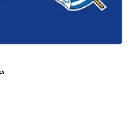
ia
pa