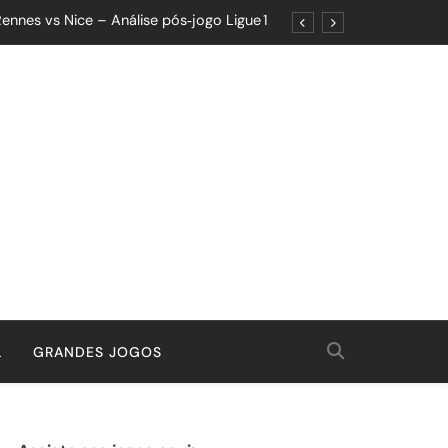
ennes vs Nice – Análise pós‑jogo Ligue 1
ões: Um Jogo de Controle e Maturidade
Quando o Resultado Esconde o Progresso
tória Que Nasceu da Garra e do Controle
ennes vs Nice – Análise pós‑jogo Ligue 1
ões: Um Jogo de Controle e Maturidade
Quando o Resultado Esconde o Progresso
tória Que Nasceu da Garra e do Controle
L
GRANDES JOGOS