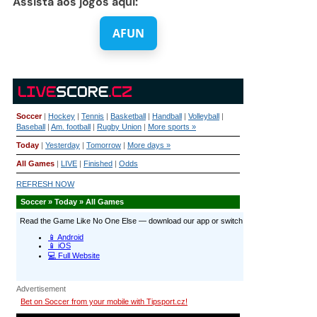
Assista aos jogos aqui:
AFUN